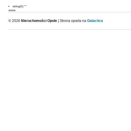
string(0) ""
aaaa
© 2026
Nieruchomości Opole
| Strona oparta na
Galactica