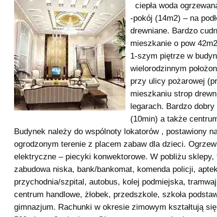
ciepła woda ogrzewana
-pokój (14m2) – na pod
drewniane. Bardzo cu
mieszkanie o pow 42m2
1-szym piętrze w budy
wielorodzinnym położo
przy ulicy pożarowej (p
mieszkaniu strop drewn
legarach. Bardzo dobry
(10min) a także centru
Budynek należy do wspólnoty lokatorów , postawiony n
ogrodzonym terenie z placem zabaw dla dzieci. Ogrzew
elektryczne – piecyki konwektorowe. W pobliżu sklepy, 
zabudowa niska, bank/bankomat, komenda policji, apte
przychodnia/szpital, autobus, kolej podmiejska, tramwaj
centrum handlowe, żłobek, przedszkole, szkoła podsta
gimnazjum. Rachunki w okresie zimowym kształtują się