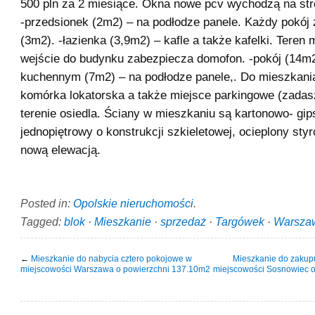
500 pln za 2 miesiące. Okna nowe pcv wychodzą na st
-przedsionek (2m2) – na podłodze panele. Każdy pokój 
(3m2). -łazienka (3,9m2) – kafle a także kafelki. Teren
wejście do budynku zabezpiecza domofon. -pokój (14m
kuchennym (7m2) – na podłodze panele,. Do mieszkani
komórka lokatorska a także miejsce parkingowe (zadas
terenie osiedla. Ściany w mieszkaniu są kartonowo- gi
jednopiętrowy o konstrukcji szkieletowej, ocieplony st
nową elewacją.
Posted in:
Opolskie nieruchomości
.
Tagged:
blok
·
Mieszkanie
·
sprzedaż
·
Targówek
·
Warsza
←
Mieszkanie do nabycia cztero pokojowe w
Mieszkanie do zakupu
miejscowości Warszawa o powierzchni 137.10m2
miejscowości Sosnowiec 