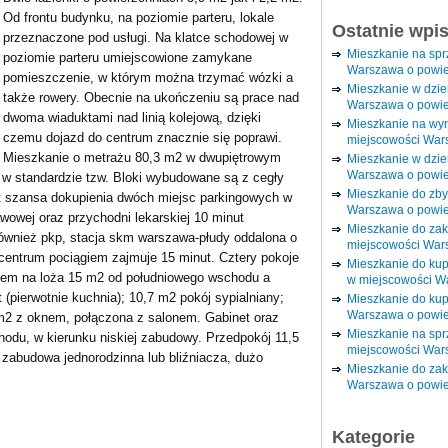
Od frontu budynku, na poziomie parteru, lokale
Ostatnie wpi
przeznaczone pod usługi. Na klatce schodowej w
Mieszkanie na sp
poziomie parteru umiejscowione zamykane
Warszawa o powie
pomieszczenie, w którym można trzymać wózki a
Mieszkanie w dzi
także rowery. Obecnie na ukończeniu są prace nad
Warszawa o powie
dwoma wiaduktami nad linią kolejową, dzięki
Mieszkanie na wy
czemu dojazd do centrum znacznie się poprawi.
miejscowości War
Mieszkanie o metrażu 80,3 m2 w dwupiętrowym
Mieszkanie w dzie
Warszawa o powie
w standardzie tzw. Bloki wybudowane są z cegły
Mieszkanie do zby
t szansa dokupienia dwóch miejsc parkingowych w
Warszawa o powie
awowej oraz przychodni lekarskiej 10 minut
Mieszkanie do za
ównież pkp, stacja skm warszawa-płudy oddalona o
miejscowości War
 centrum pociągiem zajmuje 15 minut. Cztery pokoje
Mieszkanie do ku
ciem na loża 15 m2 od południowego wschodu a
w miejscowości W
(pierwotnie kuchnia); 10,7 m2 pokój sypialniany;
Mieszkanie do kup
Warszawa o powie
 m2 z oknem, połączona z salonem. Gabinet oraz
Mieszkanie na spr
hodu, w kierunku niskiej zabudowy. Przedpokój 11,5
miejscowości War
 zabudowa jednorodzinna lub bliźniacza, dużo
Mieszkanie do zak
Warszawa o powie
Kategorie