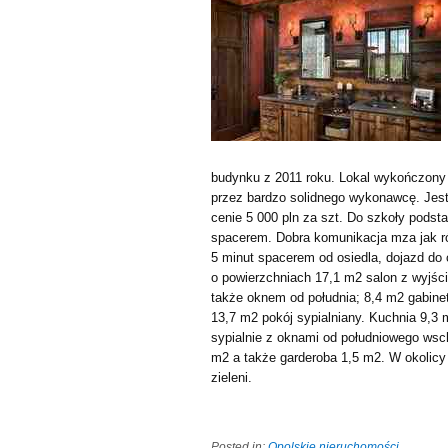
budynku z 2011 roku. Lokal wykończony 
przez bardzo solidnego wykonawcę. Jes
cenie 5 000 pln za szt. Do szkoły podst
spacerem. Dobra komunikacja mza jak r
5 minut spacerem od osiedla, dojazd do
o powierzchniach 17,1 m2 salon z wyjś
także oknem od południa; 8,4 m2 gabinet 
13,7 m2 pokój sypialniany. Kuchnia 9,3
sypialnie z oknami od południowego wsc
m2 a także garderoba 1,5 m2. W okolicy
zieleni.
Posted in:
Opolskie nieruchomości
.