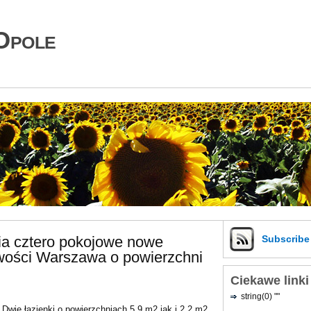
Opole
ia cztero pokojowe nowe
Subscrib
wości Warszawa o powierzchni
Ciekawe linki
string(0) ""
Dwie łazienki o powierzchniach 5,9 m2 jak i 2,2 m2.