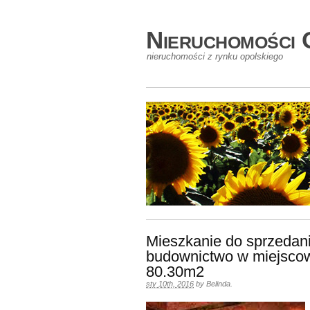
Nieruchomości 
nieruchomości z rynku opolskiego
Mieszkanie do sprzedan
budownictwo w miejsco
80.30m2
sty 10th, 2016
by
Belinda
.