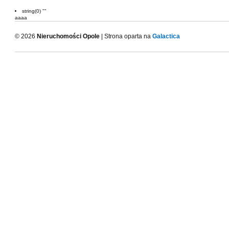
string(0) ""
aaaa
© 2026
Nieruchomości Opole
| Strona oparta na
Galactica