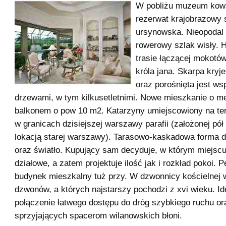
W pobliżu muzeum kowa
rezerwat krajobrazowy 
ursynowska. Nieopodal
rowerowy szlak wisły. H
trasie łączącej mokotó
króla jana. Skarpa kryje
oraz porośnięta jest ws
drzewami, w tym kilkusetletnimi. Nowe mieszkanie o m
balkonem o pow 10 m2. Katarzyny umiejscowiony na ter
w granicach dzisiejszej warszawy parafii (założonej pół
lokacją starej warszawy). Tarasowo-kaskadowa forma d
oraz światło. Kupujący sam decyduje, w którym miejscu
działowe, a zatem projektuje ilość jak i rozkład pokoi. 
budynek mieszkalny tuż przy. W dzwonnicy kościelnej w
dzwonów, a których najstarszy pochodzi z xvi wieku. Id
połączenie łatwego dostępu do dróg szybkiego ruchu or
sprzyjających spacerom wilanowskich błoni.