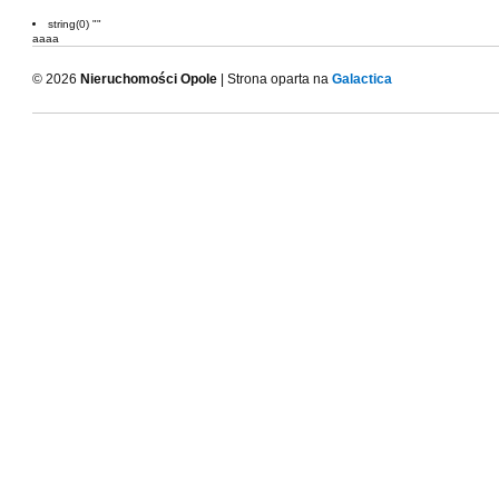
string(0) ""
aaaa
© 2026
Nieruchomości Opole
| Strona oparta na
Galactica