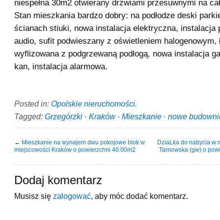
niespełna 30m2 otwierany drzwiami przesuwnymi na całe
Stan mieszkania bardzo dobry: na podłodze deski parki
ścianach stiuki, nowa instalacja elektryczna, instalacja
audio, sufit podwieszany z oświetleniem halogenowym, 
wyflizowana z podgrzewaną podłogą, nowa instalacja g
kan, instalacja alarmowa.
Posted in:
Opolskie nieruchomości
.
Tagged:
Grzegórzki
·
Kraków
·
Mieszkanie
·
nowe budowni
←
Mieszkanie na wynajem dwu pokojowe blok w
DziaLka do nabycia w 
miejscowości Kraków o powierzchni 40.00m2
Tarnowska (gw) o pow
Dodaj komentarz
Musisz się
zalogować
, aby móc dodać komentarz.