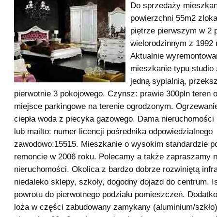
Do sprzedaży mieszkan
powierzchni 55m2 zloka
piętrze pierwszym w 2
wielorodzinnym z 1992 r
Aktualnie wyremontowan
mieszkanie typu studio
jedną sypialnią, przeks
pierwotnie 3 pokojowego. Czynsz: prawie 300pln teren 
miejsce parkingowe na terenie ogrodzonym. Ogrzewanie
ciepła woda z piecyka gazowego. Dama nieruchomości 
lub mailto: numer licencji pośrednika odpowiedzialnego
zawodowo:15515. Mieszkanie o wysokim standardzie p
remoncie w 2006 roku. Polecamy a także zapraszamy n
nieruchomości. Okolica z bardzo dobrze rozwiniętą infra
niedaleko sklepy, szkoły, dogodny dojazd do centrum. I
powrotu do pierwotnego podziału pomieszczeń. Dodatk
loża w części zabudowany zamykany (aluminium/szkło)