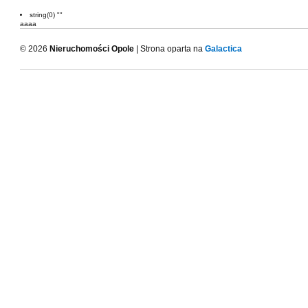
string(0) ""
aaaa
© 2026
Nieruchomości Opole
| Strona oparta na
Galactica