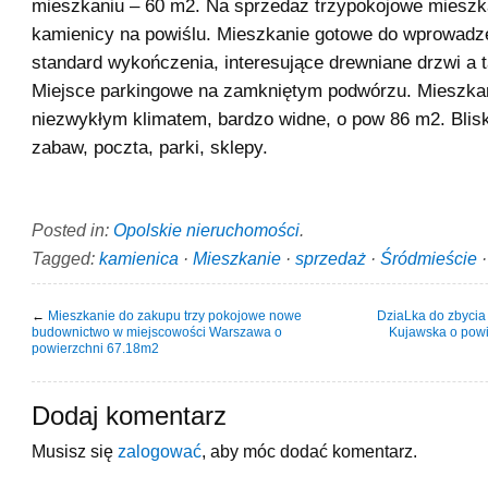
mieszkaniu – 60 m2. Na sprzedaż trzypokojowe mieszk
kamienicy na powiślu. Mieszkanie gotowe do wprowadz
standard wykończenia, interesujące drewniane drzwi a t
Miejsce parkingowe na zamkniętym podwórzu. Mieszkan
niezwykłym klimatem, bardzo widne, o pow 86 m2. Blis
zabaw, poczta, parki, sklepy.
Posted in:
Opolskie nieruchomości
.
Tagged:
kamienica
·
Mieszkanie
·
sprzedaż
·
Śródmieście
←
Mieszkanie do zakupu trzy pokojowe nowe
DziaLka do zbycia
budownictwo w miejscowości Warszawa o
Kujawska o pow
powierzchni 67.18m2
Dodaj komentarz
Musisz się
zalogować
, aby móc dodać komentarz.