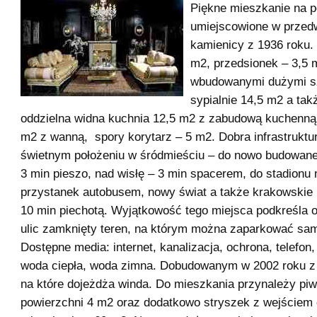
Piękne mieszkanie na p
umiejscowione w przed
kamienicy z 1936 roku. 
m2, przedsionek – 3,5 
wbudowanymi dużymi sz
sypialnie 14,5 m2 a tak
oddzielna widna kuchnia 12,5 m2 z zabudową kuchenną,
m2 z wanną, spory korytarz – 5 m2. Dobra infrastruktu
świetnym położeniu w śródmieściu – do nowo budowanej
3 min pieszo, nad wisłę – 3 min spacerem, do stadionu
przystanek autobusem, nowy świat a także krakowskie
10 min piechotą. Wyjątkowość tego miejsca podkreśla 
ulic zamknięty teren, na którym można zaparkować sa
Dostępne media: internet, kanalizacja, ochrona, telefon,
woda ciepła, woda zimna. Dobudowanym w 2002 roku z c
na które dojeżdża winda. Do mieszkania przynależy piw
powierzchni 4 m2 oraz dodatkowo stryszek z wejściem 