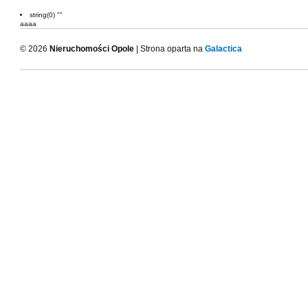
string(0) ""
aaaa
© 2026
Nieruchomości Opole
| Strona oparta na
Galactica