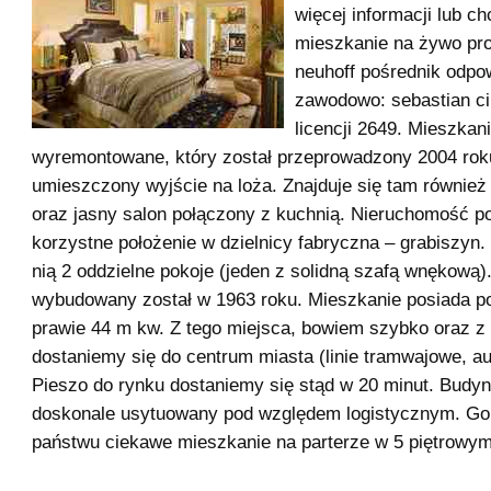
więcej informacji lub c
mieszkanie na żywo pro
neuhoff pośrednik odpo
zawodowo: sebastian c
licencji 2649. Mieszkani
wyremontowane, który został przeprowadzony 2004 rok
umieszczony wyjście na loża. Znajduje się tam również
oraz jasny salon połączony z kuchnią. Nieruchomość p
korzystne położenie w dzielnicy fabryczna – grabiszyn. 
nią 2 oddzielne pokoje (jeden z solidną szafą wnękową)
wybudowany został w 1963 roku. Mieszkanie posiada p
prawie 44 m kw. Z tego miejsca, bowiem szybko oraz z 
dostaniemy się do centrum miasta (linie tramwajowe, a
Pieszo do rynku dostaniemy się stąd w 20 minut. Budyn
doskonale usytuowany pod względem logistycznym. Go
państwu ciekawe mieszkanie na parterze w 5 piętrowym