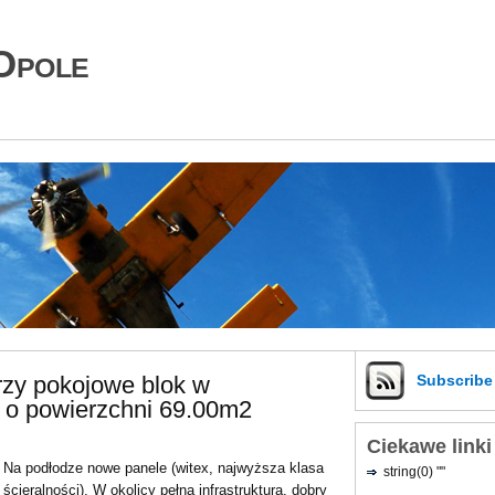
Opole
rzy pokojowe blok w
Subscrib
 o powierzchni 69.00m2
Ciekawe linki
Na podłodze nowe panele (witex, najwyższa klasa
string(0) ""
ścieralności). W okolicy pełna infrastruktura, dobry