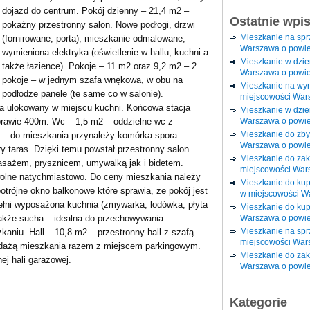
dojazd do centrum. Pokój dzienny – 21,4 m2 –
Ostatnie wpi
pokaźny przestronny salon. Nowe podłogi, drzwi
Mieszkanie na sp
(fornirowane, porta), mieszkanie odmalowane,
Warszawa o powie
wymieniona elektryka (oświetlenie w hallu, kuchni a
Mieszkanie w dzi
także łazience). Pokoje – 11 m2 oraz 9,2 m2 – 2
Warszawa o powie
pokoje – w jednym szafa wnękowa, w obu na
Mieszkanie na wy
podłodze panele (te same co w salonie).
miejscowości War
ka ulokowany w miejscu kuchni. Końcowa stacja
Mieszkanie w dzie
Warszawa o powie
i prawie 400m. Wc – 1,5 m2 – oddzielne wc z
Mieszkanie do zby
 – do mieszkania przynależy komórka spora
Warszawa o powie
ory taras. Dzięki temu powstał przestronny salon
Mieszkanie do za
asażem, prysznicem, umywalką jak i bidetem.
miejscowości War
olne natychmiastowo. Do ceny mieszkania należy
Mieszkanie do ku
otrójne okno balkonowe które sprawia, ze pokój jest
w miejscowości W
ełni wyposażona kuchnia (zmywarka, lodówka, płyta
Mieszkanie do kup
Warszawa o powie
akże sucha – idealna do przechowywania
Mieszkanie na spr
aniu. Hall – 10,8 m2 – przestronny hall z szafą
miejscowości War
dażą mieszkania razem z miejscem parkingowym.
Mieszkanie do zak
j hali garażowej.
Warszawa o powie
Kategorie