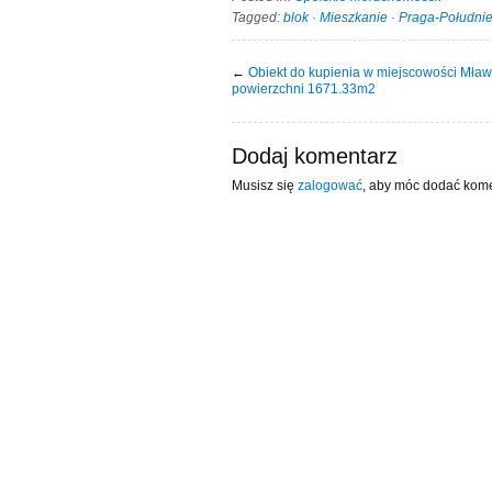
Tagged:
blok
·
Mieszkanie
·
Praga-Południ
←
Obiekt do kupienia w miejscowości Mław
powierzchni 1671.33m2
Dodaj komentarz
Musisz się
zalogować
, aby móc dodać kome