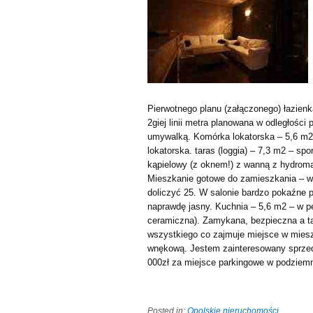
Pierwotnego planu (załączonego) łazien
2giej linii metra planowana w odległośc
umywalką. Komórka lokatorska – 5,6 m2
lokatorska. taras (loggia) – 7,3 m2 – sp
kąpielowy (z oknem!) z wanną z hydrom
Mieszkanie gotowe do zamieszkania – w
doliczyć 25. W salonie bardzo pokaźne p
naprawdę jasny. Kuchnia – 5,6 m2 – w p
ceramiczna). Zamykana, bezpieczna a t
wszystkiego co zajmuje miejsce w mieszk
wnękową. Jestem zainteresowany sprze
000zł za miejsce parkingowe w podziemne
Posted in:
Opolskie nieruchomości
.