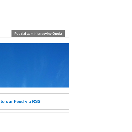
Podział administracyjny Opola
e
to our Feed
via RSS