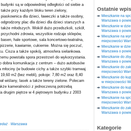
budynki są w odpowiedniej odległości od siebie a
Ostatnie wpi
także przy każdym bloku teren zielony,
Mieszkanie na sp
piaskownica dla dzieci, ławeczki a także osobny,
Warszawa o powie
odgrodzony plac dla dzieci dla dzieci starszych a
Mieszkanie w dzi
także młodszych. Wokół dużo przedszkoli, szkół,
Warszawa o powie
przychodni zdrowia, wszystkie rodzaje sklepów,
Mieszkanie na wy
basen, hale sportowe, sala koncertowo-teatralna,
miejscowości War
izzerie, kawiarnie, cukiernie. Można się poczuć,
Mieszkanie w dzie
Warszawa o powie
. Cisza a także spokój, atmosfera sielankowa.
Mieszkanie do zby
czemu powstała spora przestrzeń do wykorzystania.
Warszawa o powie
dzo dobra komunikacja z centrum – dużo autobusów
Mieszkanie do za
młociny (w budowie cichy a także szybki tramwaj
miejscowości War
9,60 m2 (bez mebli), pokoje: 7,80 m2 oraz 8,40
Mieszkanie do ku
ał wiślany, lasek a także tereny zielone. Polecam
w miejscowości W
także kameralności z jednoczesną potrzebą
Mieszkanie do kup
Warszawa o powie
a drugim piętrze w 4 piętrowym budynku z 2003
Mieszkanie na spr
miejscowości War
Mieszkanie do zak
Warszawa o powie
zedaż
·
Warszawa
Kategorie