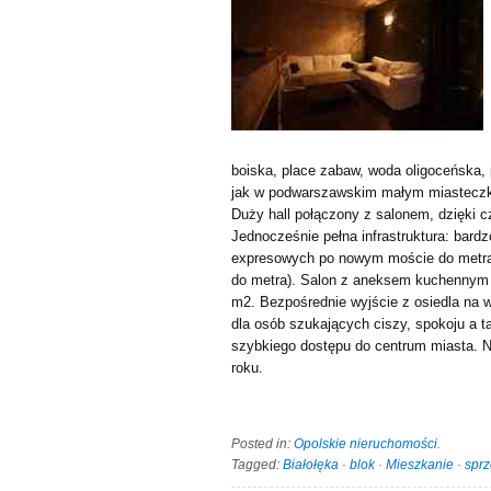
boiska, place zabaw, woda oligoceńska, p
jak w podwarszawskim małym miasteczku
Duży hall połączony z salonem, dzięki 
Jednocześnie pełna infrastruktura: bar
expresowych po nowym moście do metra 
do metra). Salon z aneksem kuchennym 1
m2. Bezpośrednie wyjście z osiedla na w
dla osób szukających ciszy, spokoju a 
szybkiego dostępu do centrum miasta. N
roku.
Posted in:
Opolskie nieruchomości
.
Tagged:
Białołęka
·
blok
·
Mieszkanie
·
spr