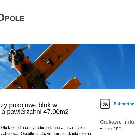
Opole
rzy pokojowe blok w
Subscrib
 o powierzchni 47.00m2
Ciekawe linki
Obok osiedla domy jednorodzinne a także niska
string(0) ""
zabudowa. Osiedle na dużym terenie, dzięki czemu