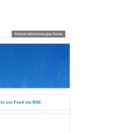
Podział administracyjny Opola
e
to our Feed
via RSS