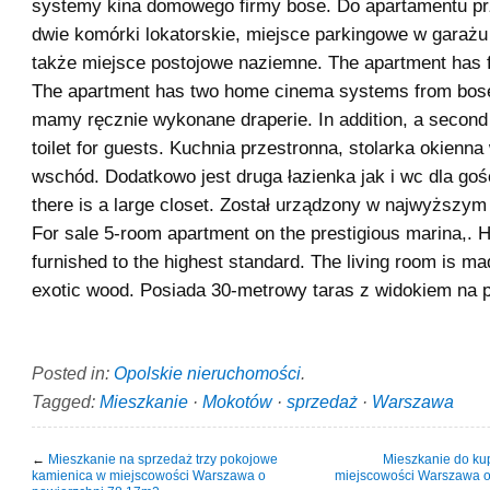
systemy kina domowego firmy bose. Do apartamentu pr
dwie komórki lokatorskie, miejsce parkingowe w garaż
także miejsce postojowe naziemne. The apartment has 
The apartment has two home cinema systems from bos
mamy ręcznie wykonane draperie. In addition, a secon
toilet for guests. Kuchnia przestronna, stolarka okienn
wschód. Dodatkowo jest druga łazienka jak i wc dla gości
there is a large closet. Został urządzony w najwyższym
For sale 5-room apartment on the prestigious marina,. 
furnished to the highest standard. The living room is mad
exotic wood. Posiada 30-metrowy taras z widokiem na p
Posted in:
Opolskie nieruchomości
.
Tagged:
Mieszkanie
·
Mokotów
·
sprzedaż
·
Warszawa
←
Mieszkanie na sprzedaż trzy pokojowe
Mieszkanie do kup
kamienica w miejscowości Warszawa o
miejscowości Warszawa o