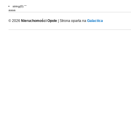
string(0) ""
aaaa
© 2026
Nieruchomości Opole
| Strona oparta na
Galactica