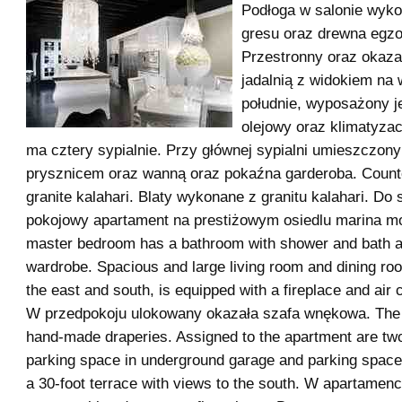
Podłoga w salonie wyko
gresu oraz drewna egz
Przestronny oraz okaza
jadalnią z widokiem na
południe, wyposażony j
olejowy oraz klimatyza
ma cztery sypialnie. Przy głównej sypialni umieszczony
prysznicem oraz wanną oraz pokaźna garderoba. Count
granite kalahari. Blaty wykonane z granitu kalahari. Do
pokojowy apartament na prestiżowym osiedlu marina mo
master bedroom has a bathroom with shower and bath a
wardrobe. Spacious and large living room and dining ro
the east and south, is equipped with a fireplace and air c
W przedpokoju ulokowany okazała szafa wnękowa. The 
hand-made draperies. Assigned to the apartment are tw
parking space in underground garage and parking space 
a 30-foot terrace with views to the south. W apartamen