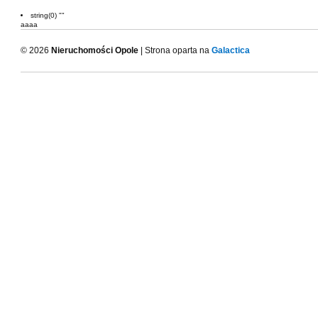
string(0) ""
aaaa
© 2026
Nieruchomości Opole
| Strona oparta na
Galactica