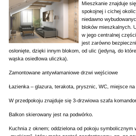
Mieszkanie znajduje si
spokojnej i cichej okolic
niedawno wybudowanyc
bloków mieszkalnych. U
w jego centralnej częśc
jest zarówno bezpieczni
osłonięte, dzięki innym blokom, od ulic (jedyną, do które
wąska osiedlowa uliczka).
Zamontowane antywłamaniowe drzwi wejściowe
Łazienka – glazura, terakota, prysznic, WC, miejsce na
W przedpokoju znajduje się 3-drzwiowa szafa komando
Balkon skierowany jest na podwórko.
Kuchnia z oknem; oddzielona od pokoju symbolicznym