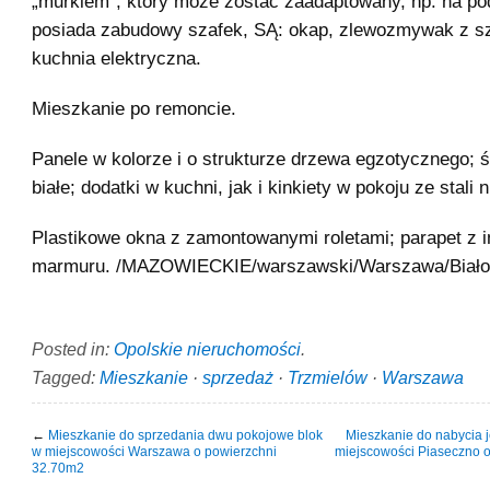
„murkiem”, który może zostać zaadaptowany, np. na po
posiada zabudowy szafek, SĄ: okap, zlewozmywak z s
kuchnia elektryczna.
Mieszkanie po remoncie.
Panele w kolorze i o strukturze drzewa egzotycznego; śc
białe; dodatki w kuchni, jak i kinkiety w pokoju ze stali 
Plastikowe okna z zamontowanymi roletami; parapet z im
marmuru. /MAZOWIECKIE/warszawski/Warszawa/Białoł
Posted in:
Opolskie nieruchomości
.
Tagged:
Mieszkanie
·
sprzedaż
·
Trzmielów
·
Warszawa
←
Mieszkanie do sprzedania dwu pokojowe blok
Mieszkanie do nabycia 
w miejscowości Warszawa o powierzchni
miejscowości Piaseczno 
32.70m2