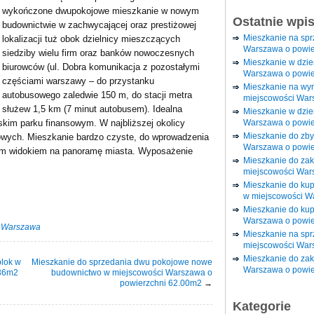
wykończone dwupokojowe mieszkanie w nowym
Ostatnie wpi
budownictwie w zachwycającej oraz prestiżowej
Mieszkanie na sp
lokalizacji tuż obok dzielnicy mieszczących
Warszawa o powie
siedziby wielu firm oraz banków nowoczesnych
Mieszkanie w dzi
biurowców (ul. Dobra komunikacja z pozostałymi
Warszawa o powie
częściami warszawy – do przystanku
Mieszkanie na wy
autobusowego zaledwie 150 m, do stacji metra
miejscowości War
służew 1,5 km (7 minut autobusem). Idealna
Mieszkanie w dzie
Warszawa o powie
skim parku finansowym. W najbliższej okolicy
Mieszkanie do zby
owych. Mieszkanie bardzo czyste, do wprowadzenia
Warszawa o powie
nym widokiem na panoramę miasta. Wyposażenie
Mieszkanie do za
miejscowości War
Mieszkanie do ku
w miejscowości W
Mieszkanie do kup
Warszawa o powie
·
Warszawa
Mieszkanie na spr
miejscowości War
Mieszkanie do zak
lok w
Mieszkanie do sprzedania dwu pokojowe nowe
Warszawa o powie
.36m2
budownictwo w miejscowości Warszawa o
powierzchni 62.00m2
→
Kategorie