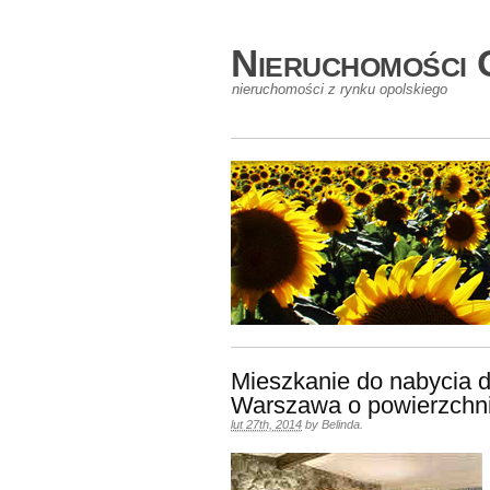
Nieruchomości 
nieruchomości z rynku opolskiego
Mieszkanie do nabycia 
Warszawa o powierzchn
lut 27th, 2014
by
Belinda
.