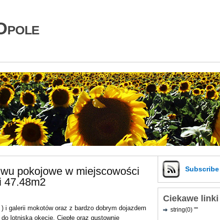
Opole
dwu pokojowe w miejscowości
Subscrib
i 47.48m2
Ciekawe linki
) i galerii mokotów oraz z bardzo dobrym dojazdem
string(0) ""
do lotniska okęcie. Ciepłe oraz gustownie