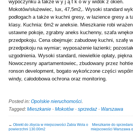
wypoczynku a także w y j ą t k o w y widok z okien.
Mokotów/służewiec, lux, 47,5m2,. Wysoki standard wyk
podłogach a także w kuchni gresy, w łazience gresy a t
klasy. Kuchnia: 6m2 w aneksie. Mieszkanie robi wrażen
ustawne pokoje, zgrabny aneks kuchenny, szafa wnęk
przedpokoju. Cena obejmuje: zabudowę kuchni, szafę
przedpokoju na wymiar; wyposażenie łazienki; pozostał
uzgodnienia. Wysoki standard, niewielkie opłaty, piękn
Nowoczesny apartamentowiec, zbudowany przez hohtief
ronson development, bogato wykończone części wspóln
windy, całodobowa ochrona oraz monitoring.
Posted in:
Opolskie nieruchomości
.
Tagged:
Mieszkanie
·
Mokotów
·
sprzedaż
·
Warszawa
←
Obiekt do zbycia w miejscowości Żabia Wola o
Mieszkanie do sprzedani
powierzchni 130.00m2
miejscowości Warszawa o