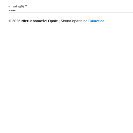
string(0) ""
aaaa
© 2026
Nieruchomości Opole
| Strona oparta na
Galactica