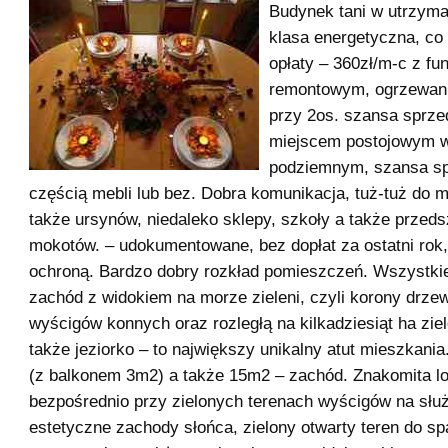
Budynek tani w utrzym
klasa energetyczna, co
opłaty – 360zł/m-c z f
remontowym, ogrzewan
przy 2os. szansa sprze
miejscem postojowym 
podziemnym, szansa s
częścią mebli lub bez. Dobra komunikacja, tuż-tuż do 
także ursynów, niedaleko sklepy, szkoły a także przedsz
mokotów. – udokumentowane, bez dopłat za ostatni rok,
ochroną. Bardzo dobry rozkład pomieszczeń. Wszystki
zachód z widokiem na morze zieleni, czyli korony drzew
wyścigów konnych oraz rozległą na kilkadziesiąt ha zi
także jeziorko – to największy unikalny atut mieszkani
(z balkonem 3m2) a także 15m2 – zachód. Znakomita lo
bezpośrednio przy zielonych terenach wyścigów na słu
estetyczne zachody słońca, zielony otwarty teren do s