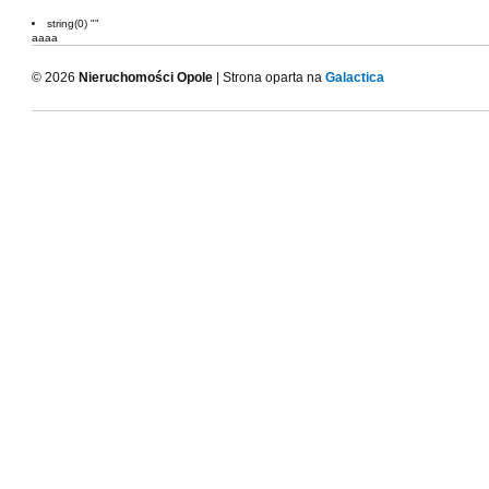
string(0) ""
aaaa
© 2026
Nieruchomości Opole
| Strona oparta na
Galactica