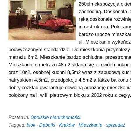
250pln ekspozycja okie
zachodnią. Doskonała lo
ręką doskonale rozwini
infrastruktura. Poleca
bardzo urocze mieszkan
ul. Mieszkanie wykońc
podwyższonym standardzie. Do mieszkania przynależy 
metrażu 6m2. Mieszkanie bardzo schludne, przestronne,
Mieszkanie o metrażu 48m2 składa się z: dwóch pokoi
oraz 10n2, osobnej kuchni 8,5m2 wraz z zabudową kuch
natryskiem 4,5m2, przedpokoju 4,5m2 a także balkonu
dobry rozkład gwarantuje dowolną aranżację mieszkani
położony na ii w iii piętrowym bloku z 2002 roku z cegły
Posted in:
Opolskie nieruchomości
.
Tagged:
blok
·
Dębniki
·
Kraków
·
Mieszkanie
·
sprzedaż