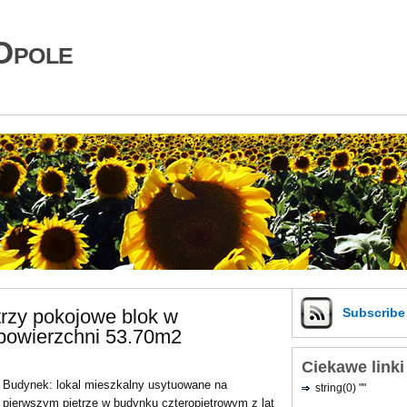
Opole
trzy pokojowe blok w
Subscrib
powierzchni 53.70m2
Ciekawe linki
Budynek: lokal mieszkalny usytuowane na
string(0) ""
pierwszym piętrze w budynku czteropiętrowym z lat