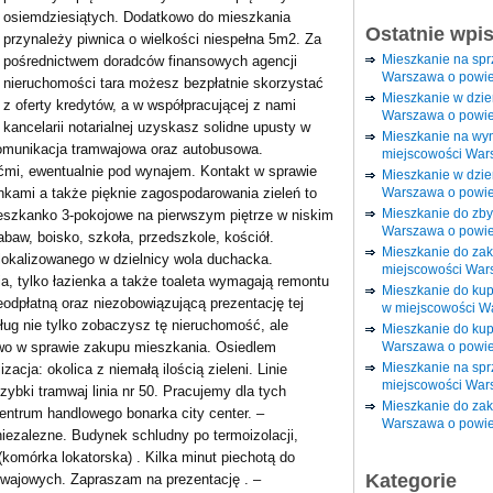
osiemdziesiątych. Dodatkowo do mieszkania
Ostatnie wpi
przynależy piwnica o wielkości niespełna 5m2. Za
Mieszkanie na sp
pośrednictwem doradców finansowych agencji
Warszawa o powie
nieruchomości tara możesz bezpłatnie skorzystać
Mieszkanie w dzi
z oferty kredytów, a w współpracującej z nami
Warszawa o powie
kancelarii notarialnej uzyskasz solidne upusty w
Mieszkanie na wy
komunikacja tramwajowa oraz autobusowa.
miejscowości War
ećmi, ewentualnie pod wynajem. Kontakt w sprawie
Mieszkanie w dzie
Warszawa o powie
nkami a także pięknie zagospodarowania zieleń to
Mieszkanie do zby
ieszkanko 3-pokojowe na pierwszym piętrze w niskim
Warszawa o powie
zabaw, boisko, szkoła, przedszkole, kościół.
Mieszkanie do za
okalizowanego w dzielnicy wola duchacka.
miejscowości War
, tylko łazienka a także toaleta wymagają remontu
Mieszkanie do ku
odpłatną oraz niezobowiązującą prezentację tej
w miejscowości W
ług nie tylko zobaczysz tę nieruchomość, ale
Mieszkanie do kup
Warszawa o powie
two w sprawie zakupu mieszkania. Osiedlem
Mieszkanie na spr
acja: okolica z niemałą ilością zieleni. Linie
miejscowości War
zybki tramwaj linia nr 50. Pracujemy dla tych
Mieszkanie do zak
 centrum handlowego bonarka city center. –
Warszawa o powie
niezalezne. Budynek schludny po termoizolacji,
komórka lokatorska) . Kilka minut piechotą do
Kategorie
wajowych. Zapraszam na prezentację . –