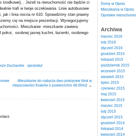
 środkowe), . Jeżeli ta nieruchomość nie będzie ci
Domy w Opolu
dealnie trafi w twoje oczekiwania. Linie autobusowe
Mieszkania w Opolu
4, jak i linia nocna nr 610. Sprawdzimy stan prawny
Opolskie nieruchomo
ieziemy cię na miejsce prezentacji. Wynegocjujemy
ruchomości. Mieszkanie: mieszkanie zawiera
Archiwa
3 pokoi, osobnej jasnej kuchni, łazienki, osobnego
marzec 2016
luty 2016
styczeń 2016
grudzień 2015
listopad 2015
październik 2015
rze Duchackie
·
sprzedaż
wrzesień 2015
sierpień 2015
 nowe
Mieszkanie do nabycia dwu pokojowe blok w
lipiec 2015
miejscowości Kraków o powierzchni 48.00m2
→
czerwiec 2015
maj 2015
kwiecień 2015
marzec 2015
luty 2015
ntarz.
styczeń 2015
grudzień 2014
listopad 2014
kwiecień 2014