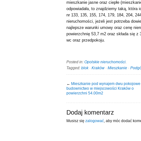
mieszkanie jasne oraz ciepłe (mieszkanie
odpowiadała, to znajdziemy taką, która i
nr 133, 135, 155, 174, 179, 184, 204, 24
nieruchomości, jeżeli jest potrzeba dow
najlepsze warunki umowy oraz cenę nie
powierzchnię 53,7 m2 oraz składa się z 
wc oraz przedpokoju.
Posted in:
Opolskie nieruchomości
.
Tagged:
blok
·
Kraków
·
Mieszkanie
·
Podgó
←
Mieszkanie pod wynajem dwu pokojowe
budownictwo w miejscowości Kraków o
powierzchni 54.00m2
Dodaj komentarz
Musisz się
zalogować
, aby móc dodać kome