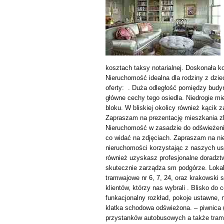
kosztach taksy notarialnej. Doskonała 
Nieruchomość idealna dla rodziny z dzi
oferty: . Duża odległość pomiędzy budy
główne cechy tego osiedla. Niedrogie m
bloku. W bliskiej okolicy również kącik 
Zapraszam na prezentację mieszkania zl
Nieruchomość w zasadzie do odświeżenia
co widać na zdjęciach. Zapraszam na nie
nieruchomości korzystając z naszych us
również uzyskasz profesjonalne doradz
skutecznie zarządza sm podgórze. Lokaliz
tramwajowe nr 6, 7, 24, oraz krakowski s
klientów, którzy nas wybrali . Blisko do
funkacjonalny rozkład, pokoje ustawne, 
klatka schodowa odświeżona. – piwnica (
przystanków autobusowych a także tram