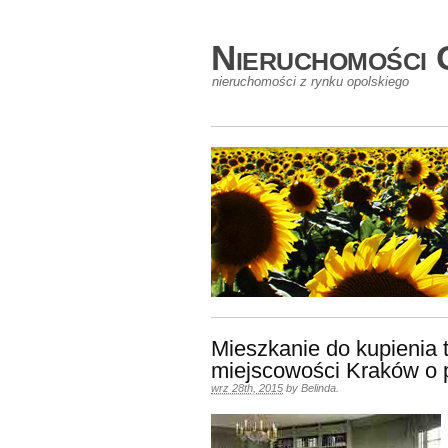
Nieruchomości 
nieruchomości z rynku opolskiego
Mieszkanie do kupienia 
miejscowości Kraków o 
wrz 28th, 2015
by
Belinda
.