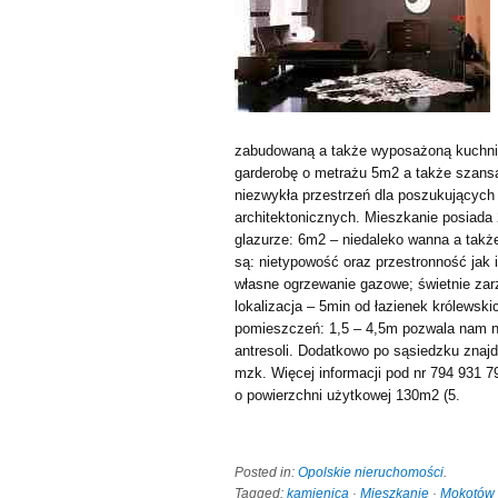
zabudowaną a także wyposażoną kuchnią
garderobę o metrażu 5m2 a także szans
niezwykła przestrzeń dla poszukujących
architektonicznych. Mieszkanie posiada 
glazurze: 6m2 – niedaleko wanna a takż
są: nietypowość oraz przestronność jak 
własne ogrzewanie gazowe; świetnie zarz
lokalizacja – 5min od łazienek królewsk
pomieszczeń: 1,5 – 4,5m pozwala nam n
antresoli. Dodatkowo po sąsiedzku znajdu
mzk. Więcej informacji pod nr 794 931 7
o powierzchni użytkowej 130m2 (5.
Posted in:
Opolskie nieruchomości
.
Tagged:
kamienica
·
Mieszkanie
·
Mokotów