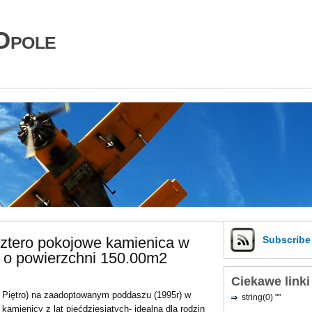
Opole
cztero pokojowe kamienica w
Subscrib
 o powierzchni 150.00m2
Ciekawe linki
Piętro) na zaadoptowanym poddaszu (1995r) w
string(0) ""
kamienicy z lat pięćdziesiątych- idealna dla rodzin