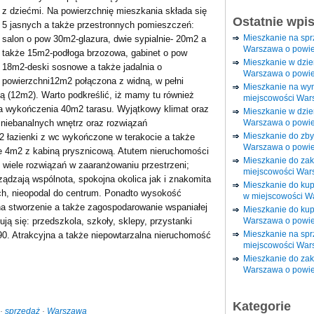
z dziećmi. Na powierzchnię mieszkania składa się
Ostatnie wpi
5 jasnych a także przestronnych pomieszczeń:
Mieszkanie na sp
salon o pow 30m2-glazura, dwie sypialnie- 20m2 a
Warszawa o powie
także 15m2-podłoga brzozowa, gabinet o pow
Mieszkanie w dzi
18m2-deski sosnowe a także jadalnia o
Warszawa o powie
powierzchni12m2 połączona z widną, w pełni
Mieszkanie na wy
 (12m2). Warto podkreślić, iż mamy tu również
miejscowości War
a wykończenia 40m2 tarasu. Wyjątkowy klimat oraz
Mieszkanie w dzie
Warszawa o powie
 niebanalnych wnętrz oraz rozwiązań
Mieszkanie do zby
2 łazienki z wc wykończone w terakocie a także
Warszawa o powie
e 4m2 z kabiną prysznicową. Atutem nieruchomości
Mieszkanie do za
i wiele rozwiązań w zaaranżowaniu przestrzeni;
miejscowości War
ądzają wspólnota, spokojna okolica jak i znakomita
Mieszkanie do ku
ich, nieopodal do centrum. Ponadto wysokość
w miejscowości W
a stworzenie a także zagospodarowanie wspaniałej
Mieszkanie do kup
Warszawa o powie
ją się: przedszkola, szkoły, sklepy, przystanki
Mieszkanie na spr
90. Atrakcyjna a także niepowtarzalna nieruchomość
miejscowości War
Mieszkanie do zak
Warszawa o powie
Kategorie
·
sprzedaż
·
Warszawa