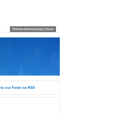
Podział administracyjny Opola
e
to our Feed
via RSS