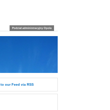
Podział administracyjny Opola
e
to our Feed
via RSS