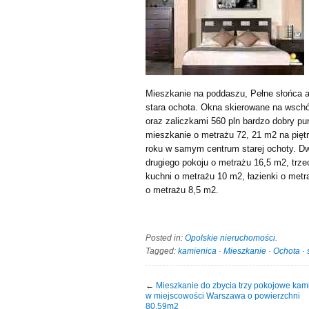
Mieszkanie na poddaszu, Pełne słońca a
stara ochota. Okna skierowane na wsc
oraz zaliczkami 560 pln bardzo dobry p
mieszkanie o metrażu 72, 21 m2 na pięt
roku w samym centrum starej ochoty. Dw
drugiego pokoju o metrażu 16,5 m2, trze
kuchni o metrażu 10 m2, łazienki o met
o metrażu 8,5 m2.
Posted in:
Opolskie nieruchomości
.
Tagged:
kamienica
·
Mieszkanie
·
Ochota
·
←
Mieszkanie do zbycia trzy pokojowe kam
w miejscowości Warszawa o powierzchni
80.59m2