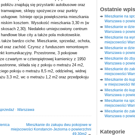
pobliżu znajdują się przystanki autobusowe oraz
Ostatnie wpi
tramwajowe, sklepy spożywcze oraz punkty
Mieszkanie na sp
usługowe. Istnieje opcja powiększenia mieszkania
Warszawa o powie
niskim kosztem. Wysokość mieszkania 3,30 m (w
Mieszkanie w dzi
skosach 2,30). Niedaleko umiejscowiony centrum
Warszawa o powie
handlowe blue city a także pola mokotowskie.
Mieszkanie na wy
 także bardzo ciche. Mieszkanie, sprzedaż, ochota,
miejscowości War
hód oraz zachód. Czynsz z funduszem remontowym
Mieszkanie w dzie
Warszawa o powie
unkt komunikacyjny. Przestronne, 3 pokojowe
Mieszkanie do zby
rze czwartym w czteropiętrowej kamienicy z 1950
Warszawa o powie
ustronne, składa się z pokoju o metrażu 24 m2,
Mieszkanie do za
ciego pokoju o metrażu 8,5 m2, oddzielnej, widnej
miejscowości War
rażu 3,3 m2, wc o metrażu 1,2 m2 oraz przedpokoju
Mieszkanie do ku
w miejscowości W
Mieszkanie do kup
Warszawa o powie
Mieszkanie na spr
miejscowości War
sprzedaż
·
Warszawa
Mieszkanie do zak
Warszawa o powie
ienica
Mieszkanie do zakupu dwu pokojowe w
miejscowości Konstancin-Jeziorna o powierzchni
Kategorie
49.30m2
→