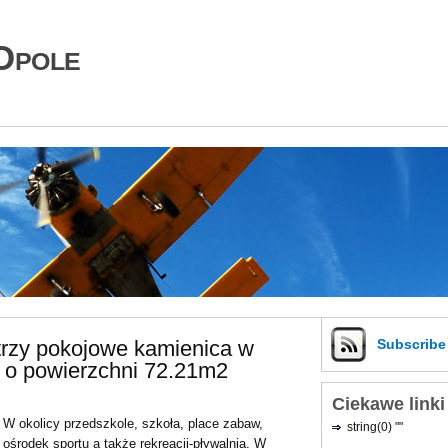
Opole
trzy pokojowe kamienica w
Subscrib
 o powierzchni 72.21m2
Ciekawe linki
W okolicy przedszkole, szkoła, place zabaw,
string(0) ""
ośrodek sportu a także rekreacji-pływalnia. W