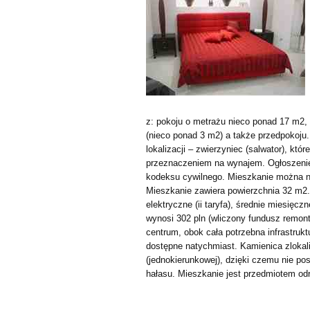
z: pokoju o metrażu nieco ponad 17 m2, 
(nieco ponad 3 m2) a także przedpokoju
lokalizacji – zwierzyniec (salwator), któ
przeznaczeniem na wynajem. Ogłoszenie 
kodeksu cywilnego. Mieszkanie można n
Mieszkanie zawiera powierzchnia 32 m2
elektryczne (ii taryfa), średnie miesięc
wynosi 302 pln (wliczony fundusz remon
centrum, obok cała potrzebna infrastrukt
dostępne natychmiast. Kamienica zlokaliz
(jednokierunkowej), dzięki czemu nie 
hałasu. Mieszkanie jest przedmiotem od