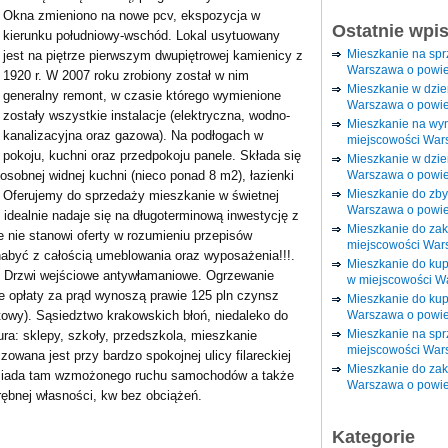
Okna zmieniono na nowe pcv, ekspozycja w
Ostatnie wpi
kierunku południowy-wschód. Lokal usytuowany
Mieszkanie na sp
jest na piętrze pierwszym dwupiętrowej kamienicy z
Warszawa o powie
1920 r. W 2007 roku zrobiony został w nim
Mieszkanie w dzi
generalny remont, w czasie którego wymienione
Warszawa o powie
zostały wszystkie instalacje (elektryczna, wodno-
Mieszkanie na wy
kanalizacyjna oraz gazowa). Na podłogach w
miejscowości War
pokoju, kuchni oraz przedpokoju panele. Składa się
Mieszkanie w dzie
Warszawa o powie
osobnej widnej kuchni (nieco ponad 8 m2), łazienki
Mieszkanie do zby
. Oferujemy do sprzedaży mieszkanie w świetnej
Warszawa o powie
re idealnie nadaje się na długoterminową inwestycję z
Mieszkanie do za
nie stanowi oferty w rozumieniu przepisów
miejscowości War
abyć z całością umeblowania oraz wyposażenia!!!.
Mieszkanie do ku
. Drzwi wejściowe antywłamaniowe. Ogrzewanie
w miejscowości W
zne opłaty za prąd wynoszą prawie 125 pln czynsz
Mieszkanie do kup
Warszawa o powie
towy). Sąsiedztwo krakowskich błoń, niedaleko do
Mieszkanie na spr
ura: sklepy, szkoły, przedszkola, mieszkanie
miejscowości War
owana jest przy bardzo spokojnej ulicy filareckiej
Mieszkanie do zak
posiada tam wzmożonego ruchu samochodów a także
Warszawa o powie
rębnej własności, kw bez obciążeń.
Kategorie