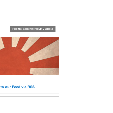
Podział administracyjny Opola
e
to our Feed
via RSS