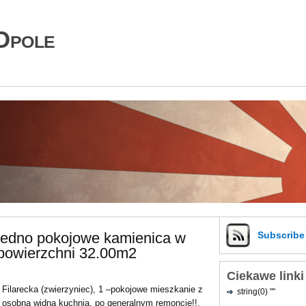
Opole
 jedno pokojowe kamienica w
Subscrib
powierzchni 32.00m2
Ciekawe linki
Filarecka (zwierzyniec), 1 –pokojowe mieszkanie z
string(0) ""
osobną widną kuchnią, po generalnym remoncie!!.