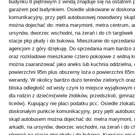
budynku 8 piętrowym z windą znajduje się na ostatnim p
garażem pod budynkiem. Osiedle ulokowane w doskona
komunikacyjny, przy pętli autobusowej nowodwory ską
można dojechać do: metra marymont, metra centrum, ar
ursynów, dworzec wschodni, na żerań i do ch targówek 
stacje pkp płudy i do bukowa. Mieszkanie do sprzedani
agencjom z góry dziękuję. Do sprzedania mam bardzo
oraz rozkładowe mieszkanie cztero pokojowe z widną k
można zaaranżować jako aneks lub kuchnia oddzielna, 
powierzchni 95m plus obszerny loża o powierzchni 65m
werandy. W okolicy bardzo dużo terenów zielonych oraz
bliska odległość od wisły czyni to miejsce wyjątkowym 
dla rodzin z dziećmi(wiele żłobków, przedszkoli, gimna
liceów). Kupujący nie płaci podatku pcc. Osiedle zloka
doskonałym punkcie komunikacyjny, przy pętli autobu
skąd autobusem można dojechać do: metra marymont, 
arkadii, na ursynów, dworzec wschodni, na żerań i do c
również na stacje pkp płudy i do bukowa. Kupujący nie 