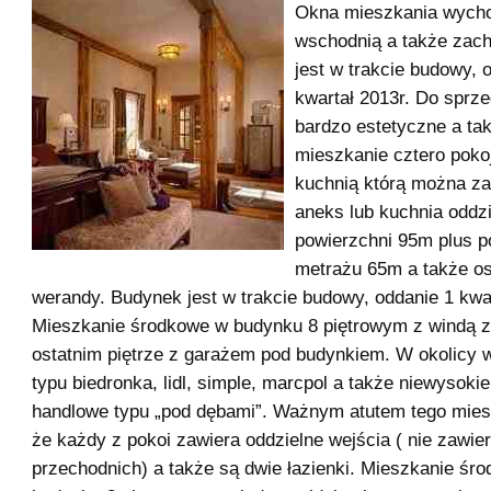
Okna mieszkania wycho
wschodnią a także zac
jest w trakcie budowy, 
kwartał 2013r. Do sprz
bardzo estetyczne a ta
mieszkanie cztero poko
kuchnią którą można z
aneks lub kuchnia oddzi
powierzchni 95m plus p
metrażu 65m a także os
werandy. Budynek jest w trakcie budowy, oddanie 1 kwar
Mieszkanie środkowe w budynku 8 piętrowym z windą zn
ostatnim piętrze z garażem pod budynkiem. W okolicy 
typu biedronka, lidl, simple, marcpol a także niewysokie
handlowe typu „pod dębami”. Ważnym atutem tego miesz
że każdy z pokoi zawiera oddzielne wejścia ( nie zawie
przechodnich) a także są dwie łazienki. Mieszkanie śr