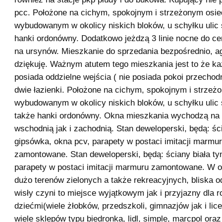
pcc. Położone na cichym, spokojnym i strzeżonym osie
wybudowanym w okolicy niskich bloków, u schyłku ulic 
hanki ordonówny. Dodatkowo jeżdzą 3 linie nocne do ce
na ursynów. Mieszkanie do sprzedania bezpośrednio, a
dziękuję. Ważnym atutem tego mieszkania jest to że ka
posiada oddzielne wejścia ( nie posiada pokoi przechod
dwie łazienki. Położone na cichym, spokojnym i strzeż
wybudowanym w okolicy niskich bloków, u schyłku ulic 
także hanki ordonówny. Okna mieszkania wychodzą na 
wschodnią jak i zachodnią. Stan deweloperski, będą: śc
gipsówka, okna pcv, parapety w postaci imitacji marmu
zamontowane. Stan deweloperski, będą: ściany biała ty
parapety w postaci imitacji marmuru zamontowane. W o
dużo terenów zielonych a także rekreacyjnych, bliska o
wisły czyni to miejsce wyjątkowym jak i przyjazny dla r
dziećmi(wiele żłobków, przedszkoli, gimnazjów jak i lic
wiele sklepów typu biedronka, lidl, simple, marcpol oraz