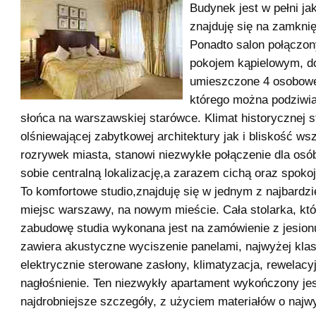
Budynek jest w pełni ja
znajduję się na zamkni
Ponadto salon połączony
pokojem kąpielowym, d
umieszczone 4 osobowe
którego można podziwi
słońca na warszawskiej starówce. Klimat historycznej st
olśniewającej zabytkowej architektury jak i bliskość ws
rozrywek miasta, stanowi niezwykłe połączenie dla osó
sobie centralną lokalizację,a zarazem cichą oraz spoko
To komfortowe studio,znajduję się w jednym z najbardz
miejsc warszawy, na nowym mieście. Cała stolarka, któ
zabudowę studia wykonana jest na zamówienie z jesion
zawiera akustyczne wyciszenie panelami, najwyżej kla
elektrycznie sterowane zasłony, klimatyzacja, rewelacy
nagłośnienie. Ten niezwykły apartament wykończony jes
najdrobniejsze szczegóły, z użyciem materiałów o najwy