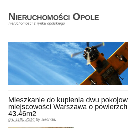
Nieruchomości Opole
nieruchomości z rynku opolskiego
Mieszkanie do kupienia dwu pokojo
miejscowości Warszawa o powierzch
43.46m2
gru 11th, 2014
by
Belinda
.