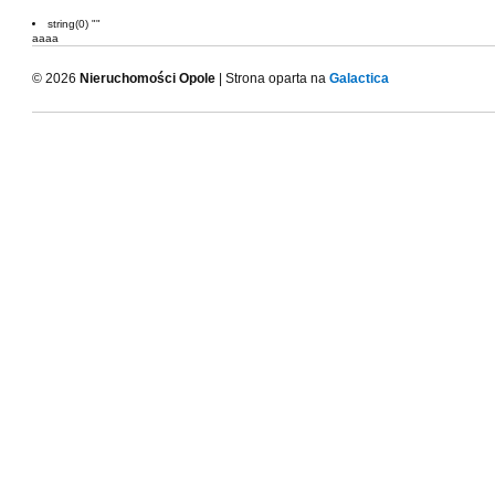
string(0) ""
aaaa
© 2026
Nieruchomości Opole
| Strona oparta na
Galactica