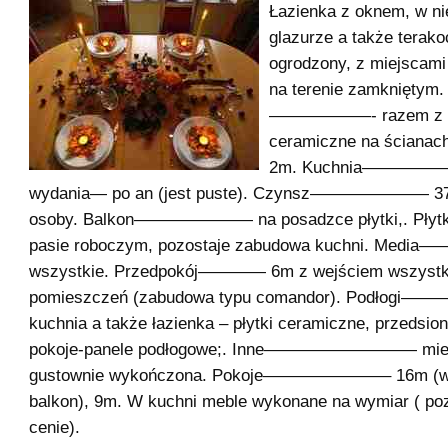
Łazienka z oknem, w nie
glazurze a także terako
ogrodzony, z miejscam
na terenie zamkniętym.
——————- razem z wc
ceramiczne na ścianac
2m. Kuchnia——————
wydania— po an (jest puste). Czynsz——————— 370
osoby. Balkon——————— na posadzce płytki,. Płytk
pasie roboczym, pozostaje zabudowa kuchni. M
wszystkie. Przedpokój———— 6m z wejściem wszystk
pomieszczeń (zabudowa typu comandor). Podłogi
kuchnia a także łazienka – płytki ceramiczne, przedsio
pokoje-panele podłogowe;. Inne————————— mie
gustownie wykończona. Pokoje———————– 16m (wy
balkon), 9m. W kuchni meble wykonane na wymiar ( po
cenie).