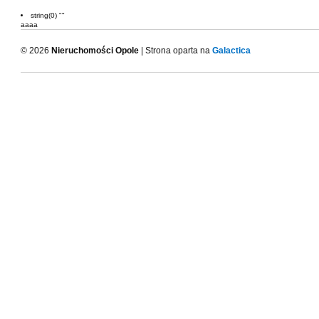
string(0) ""
aaaa
© 2026
Nieruchomości Opole
| Strona oparta na
Galactica