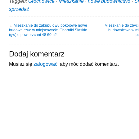
Tagged:
Grochowice
·
Mieszkanie
·
nowe budownictwo
·
S
sprzedaż
←
Mieszkanie do zakupu dwu pokojowe nowe
Mieszkanie do zbyc
budownictwo w miejscowości Oborniki Śląskie
budownictwo w mi
(gw) o powierzchni 48.60m2
p
Dodaj komentarz
Musisz się
zalogować
, aby móc dodać komentarz.