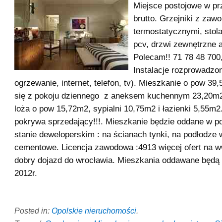
Miejsce postojowe w pr
brutto. Grzejniki z zaw
termostatycznymi, stol
pcv, drzwi zewnętrzne 
Polecam!! 71 78 48 700,
Instalacje rozprowadzo
ogrzewanie, internet, telefon, tv). Mieszkanie o pow 39
się z pokoju dziennego z aneksem kuchennym 23,20m2
loża o pow 15,72m2, sypialni 10,75m2 i łazienki 5,55m2.
pokrywa sprzedający!!!. Mieszkanie będzie oddane w
stanie deweloperskim : na ścianach tynki, na podłodze 
cementowe. Licencja zawodowa :4913 więcej ofert na 
dobry dojazd do wrocławia. Mieszkania oddawane będą 
2012r.
Posted in:
Opolskie nieruchomości
.