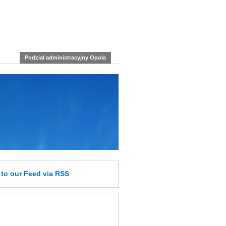
Podział administracyjny Opola
e
to our Feed
via RSS