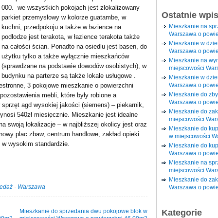
000. we wszystkich pokojach jest zlokalizowany
Ostatnie wpi
parkiet przemysłowy w kolorze guatambe, w
Mieszkanie na sp
kuchni, przedpokoju a także w łazience na
Warszawa o powie
podłodze jest terakota, w łazience terakota także
Mieszkanie w dzi
na całości ścian. Ponadto na osiedlu jest basen, do
Warszawa o powie
użytku tylko a także wyłącznie mieszkańców
Mieszkanie na wy
(sprawdzane na podstawie dowodów osobistych), w
miejscowości War
budynku na parterze są także lokale usługowe .
Mieszkanie w dzie
Warszawa o powie
zestronne, 3 pokojowe mieszkanie o powierzchni
Mieszkanie do zby
pozostawienia mebli, które były robione a
Warszawa o powie
przęt agd wysokiej jakości (siemens) – piekarnik,
Mieszkanie do za
ynosi 540zł miesięcznie. Mieszkanie jest idealne
miejscowości War
a swoją lokalizacje – w najbliższej okolicy jest oraz
Mieszkanie do ku
 nowy plac zbaw, centrum handlowe, zakład opieki
w miejscowości W
 w wysokim standardzie.
Mieszkanie do kup
Warszawa o powie
Mieszkanie na spr
miejscowości War
Mieszkanie do zak
zedaż
·
Warszawa
Warszawa o powie
Mieszkanie do sprzedania dwu pokojowe blok w
Kategorie