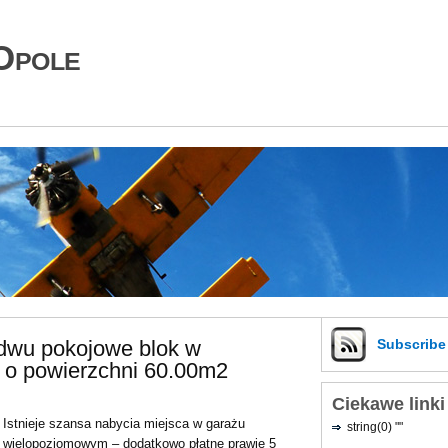
Opole
 dwu pokojowe blok w
Subscrib
 o powierzchni 60.00m2
Ciekawe linki
Istnieje szansa nabycia miejsca w garażu
string(0) ""
wielopoziomowym – dodatkowo płatne prawie 5