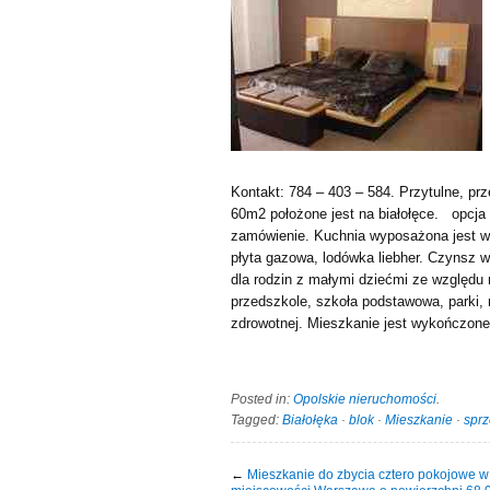
Kontakt: 784 – 403 – 584. Przytulne, pr
60m2 położone jest na białołęce. opcja 
zamówienie. Kuchnia wyposażona jest w s
płyta gazowa, lodówka liebher. Czynsz w
dla rodzin z małymi dziećmi ze względu n
przedszkole, szkoła podstawowa, parki,
zdrowotnej. Mieszkanie jest wykończone
Posted in:
Opolskie nieruchomości
.
Tagged:
Białołęka
·
blok
·
Mieszkanie
·
spr
←
Mieszkanie do zbycia cztero pokojowe w