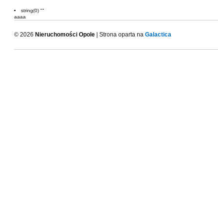
string(0) ""
aaaa
© 2026
Nieruchomości Opole
| Strona oparta na
Galactica