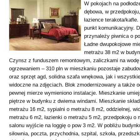
W pokojach na podłodz
dębowa, w przedpokoju,
łazience terakota/kafle
punkt komunikacyjny. 
przynależy piwnica o p
Ładne dwupokojowe mie
metrażu 38 m2 w budyn
Czynsz z funduszem remontowym, zaliczkami na wodę
ogrzewaniem – 310 pln w mieszkaniu pozostaje zabud
oraz sprzęt agd, solidna szafa wnękowa, jak i wszystki
widoczne na zdjęciach. Blok zmodernizowany a także o
pewnej mierze wymieniono instalacje. Mieszkanie umie
piętrze w budynku z dwiema windami. Mieszkanie składa
metrażu 16 m2, sypialni o metrażu 8 m2, oddzielnej, wi
metrażu 6 m2, łazienki o metrażu 5 m2, przedpokoju o 
salonu wyjście na loggię o pow 3 m2. W pobliżu budynk
siłownia, poczta, przychodnia, szpital, szkoła, przedszk