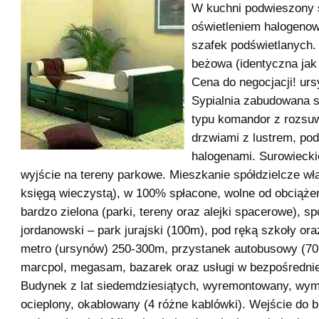
W kuchni podwieszony s
oświetleniem halogeno
szafek podświetlanych.
beżowa (identyczna jak 
Cena do negocjacji! ur
Sypialnia zabudowana s
typu komandor z rozsu
drzwiami z lustrem, pod
halogenami. Surowiecki
wyjście na tereny parkowe. Mieszkanie spółdzielcze wł
księgą wieczystą), w 100% spłacone, wolne od obciąże
bardzo zielona (parki, tereny oraz alejki spacerowe), s
jordanowski – park jurajski (100m), pod ręką szkoły or
metro (ursynów) 250-300m, przystanek autobusowy (70
marcpol, megasam, bazarek oraz usługi w bezpośredniej
Budynek z lat siedemdziesiątych, wyremontowany, wymi
ocieplony, okablowany (4 różne kablówki). Wejście do 