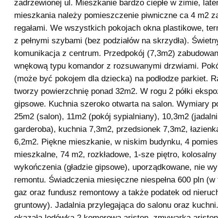
zadrzewionej ul. Mieszkanie bardzo ciepłe w zimie, lat
mieszkania należy pomieszczenie piwniczne ca 4 m2 
regałami. We wszystkich pokojach okna plastikowe, te
z pełnymi szybami (bez podziałów na skrzydła). Świetn
komunikacja z centrum. Przedpokój (7,3m2) zabudowan
wnękową typu komandor z rozsuwanymi drzwiami. Pokó
(może być pokojem dla dziecka) na podłodze parkiet. 
tworzy powierzchnię ponad 32m2. W rogu 2 półki ekspo
gipsowe. Kuchnia szeroko otwarta na salon. Wymiary 
25m2 (salon), 11m2 (pokój sypialniany), 10,3m2 (jadalni
garderoba), kuchnia 7,3m2, przedsionek 7,3m2, łazienk
6,2m2. Piękne mieszkanie, w niskim budynku, 4 pomie
mieszkalne, 74 m2, rozkładowe, 1-sze piętro, kolosalny
wykończenia (gładzie gipsowe), uporządkowane, nie 
remontu. Świadczenia miesięczne niespełna 600 pln (w 
gaz oraz fundusz remontowy a także podatek od nieruc
gruntowy). Jadalnia przylegająca do salonu oraz kuchni.
okazała lodówka 2 komorowa ariston, zmywarka aristo