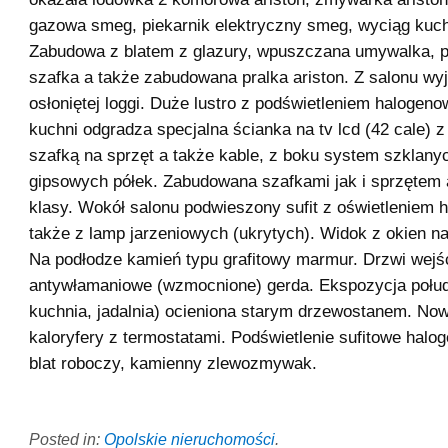
gazowa smeg, piekarnik elektryczny smeg, wyciąg kuc
Zabudowa z blatem z glazury, wpuszczana umywalka, 
szafka a także zabudowana pralka ariston. Z salonu wyj
osłoniętej loggi. Duże lustro z podświetleniem halogeno
kuchni odgradza specjalna ścianka na tv lcd (42 cale) 
szafką na sprzęt a także kable, z boku system szklany
gipsowych półek. Zabudowana szafkami jak i sprzętem 
klasy. Wokół salonu podwieszony sufit z oświetleniem
także z lamp jarzeniowych (ukrytych). Widok z okien na
Na podłodze kamień typu grafitowy marmur. Drzwi wejś
antywłamaniowe (wzmocnione) gerda. Ekspozycja połud
kuchnia, jadalnia) ocieniona starym drzewostanem. N
kaloryfery z termostatami. Podświetlenie sufitowe halo
blat roboczy, kamienny zlewozmywak.
Posted in:
Opolskie nieruchomości
.