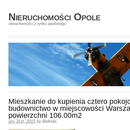
Nieruchomości Opole
nieruchomości z rynku opolskiego
Mieszkanie do kupienia cztero poko
budownictwo w miejscowości Warsz
powierzchni 106.00m2
gru 31st, 2015
by
Belinda
.