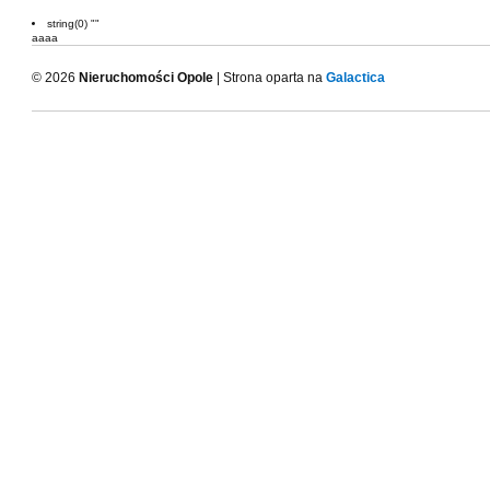
string(0) ""
aaaa
© 2026
Nieruchomości Opole
| Strona oparta na
Galactica