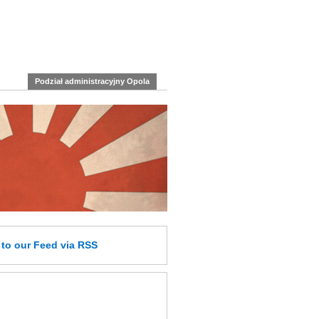
Podział administracyjny Opola
e
to our Feed
via RSS