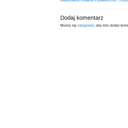
miejscowości Kraków o powierzchni 75.00
Dodaj komentarz
Musisz się
zalogować
, aby móc dodać kome