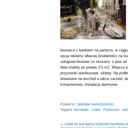
biurowca z bankiem na parterze, w ciągu
opcja reklamy własnej działalności na bu
usługowo-biurowe ze skosami, o pow od 
dwie toalety po prawie 3,5 m2. Miejsca pa
przystanki autobusowe, sklepy. Na podł
drewniane na wschód a także zachód, dwa
komputerowa, instalacja alarmowa.
Posted in:
Opolskie nieruchomości
.
Tagged:
biurowiec
·
Lokal
·
Piaseczno
·
wy
←
Lokal do wynajęcia budynek handlowy 