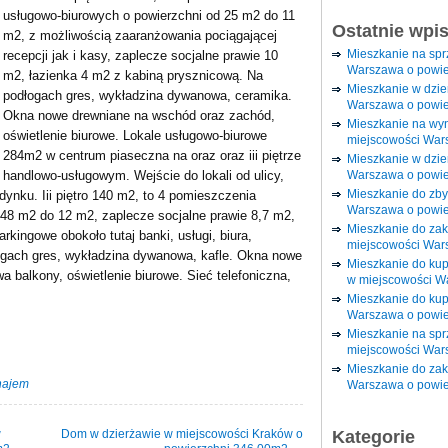
usługowo-biurowych o powierzchni od 25 m2 do 11
Ostatnie wpi
m2, z możliwością zaaranżowania pociągającej
Mieszkanie na sp
recepcji jak i kasy, zaplecze socjalne prawie 10
Warszawa o powie
m2, łazienka 4 m2 z kabiną prysznicową. Na
Mieszkanie w dzi
podłogach gres, wykładzina dywanowa, ceramika.
Warszawa o powie
Okna nowe drewniane na wschód oraz zachód,
Mieszkanie na wy
oświetlenie biurowe. Lokale usługowo-biurowe
miejscowości War
284m2 w centrum piaseczna na oraz oraz iii piętrze
Mieszkanie w dzie
Warszawa o powie
 handlowo-usługowym. Wejście do lokali od ulicy,
Mieszkanie do zby
dynku. Iii piętro 140 m2, to 4 pomieszczenia
Warszawa o powie
48 m2 do 12 m2, zaplecze socjalne prawie 8,7 m2,
Mieszkanie do za
rkingowe obokoło tutaj banki, usługi, biura,
miejscowości War
ogach gres, wykładzina dywanowa, kafle. Okna nowe
Mieszkanie do ku
 balkony, oświetlenie biurowe. Sieć telefoniczna,
w miejscowości W
Mieszkanie do kup
Warszawa o powie
Mieszkanie na spr
miejscowości War
Mieszkanie do zak
najem
Warszawa o powie
w
Dom w dzierżawie w miejscowości Kraków o
Kategorie