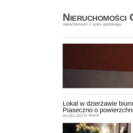
Nieruchomości 
nieruchomości z rynku opolskiego
Lokal w dzierżawie biur
Piaseczno o powierzchn
sie 23rd, 2015
by
Belinda
.