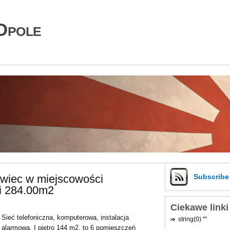
Opole
owiec w miejscowości
Subscrib
i 284.00m2
Ciekawe linki
Sieć telefoniczna, komputerowa, instalacja
string(0) ""
alarmowa. I piętro 144 m2, to 6 pomieszczeń