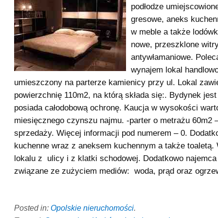
podłodze umiejscowione 
gresowe, aneks kuche
w meble a także lodówk
nowe, przeszklone witry
antywłamaniowe. Polec
wynajem lokal handlow
umieszczony na parterze kamienicy przy ul. Lokal zawi
powierzchnię 110m2, na którą składa się:. Bydynek jes
posiada całodobową ochronę. Kaucja w wysokości warto
miesięcznego czynszu najmu. -parter o metrażu 60m2 –
sprzedaży. Więcej informacji pod numerem – 0. Dodat
kuchenne wraz z aneksem kuchennym a także toaletą. 
lokalu z ulicy i z klatki schodowej. Dodatkowo najemca
związane ze zużyciem mediów: woda, prąd oraz ogrze
Posted in:
Opolskie nieruchomości
.