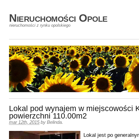
Nieruchomości Opole
nieruchomości z rynku opolskiego
Lokal pod wynajem w miejscowości 
powierzchni 110.00m2
mar 12th, 2015
by
Belinda
.
Lokal jest po generaln