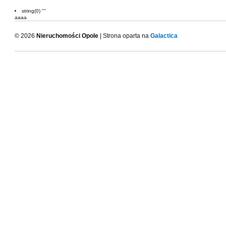
string(0) ""
aaaa
© 2026
Nieruchomości Opole
| Strona oparta na
Galactica