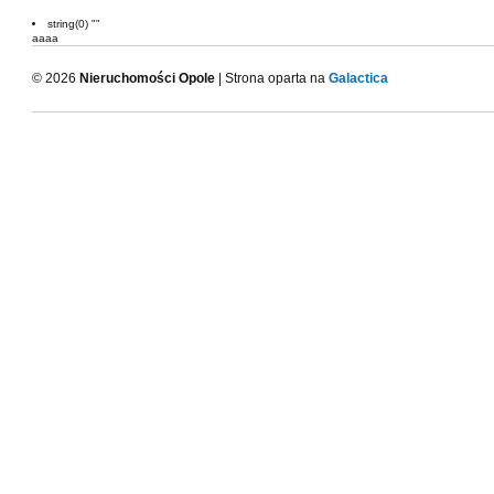
string(0) ""
aaaa
© 2026
Nieruchomości Opole
| Strona oparta na
Galactica