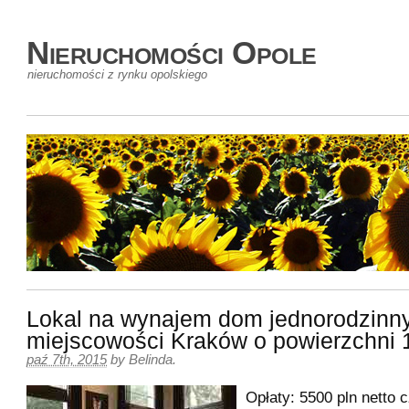
Nieruchomości Opole
nieruchomości z rynku opolskiego
Lokal na wynajem dom jednorodzinn
miejscowości Kraków o powierzchni
paź 7th, 2015
by
Belinda
.
Opłaty: 5500 pln netto