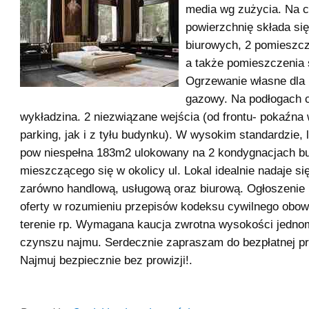
media wg zużycia. Na c
powierzchnię składa si
biurowych, 2 pomieszcz
a także pomieszczenia 
Ogrzewanie własne dla 
gazowy. Na podłogach c
wykładzina. 2 niezwiązane wejścia (od frontu- pokaźna 
parking, jak i z tyłu budynku). W wysokim standardzie, 
pow niespełna 183m2 ulokowany na 2 kondygnacjach b
mieszczącego się w okolicy ul. Lokal idealnie nadaje si
zarówno handlową, usługową oraz biurową. Ogłoszenie 
oferty w rozumieniu przepisów kodeksu cywilnego obow
terenie rp. Wymagana kaucja zwrotna wysokości jedno
czynszu najmu. Serdecznie zapraszam do bezpłatnej pr
Najmuj bezpiecznie bez prowizji!.