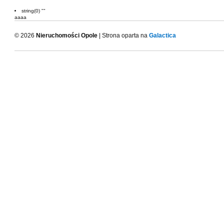
string(0) ""
aaaa
© 2026
Nieruchomości Opole
| Strona oparta na
Galactica