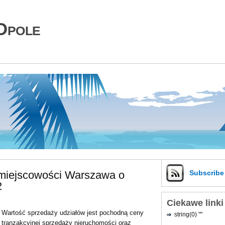
Opole
 miejscowości Warszawa o
Subscrib
2
Ciekawe linki
Wartość sprzedaży udziałów jest pochodną ceny
string(0) ""
tranzakcyjnej sprzedaży nieruchomości oraz