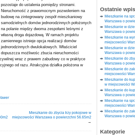
pozostaje do ustalenia pomiędzy stronami.
Ostatnie wpi
Nieruchomość z prawomocnym pozwoleniem na
Mieszkanie na sp
budowę na zintegrowany zespół mieszkaniowy
Warszawa o powie
samodzielnych domów jednorodzinnych położonych
Mieszkanie w dzi
na polanie między dwoma zespołami leśnymi z
Warszawa o powie
własną droga dojazdową. W ramach projektu
Mieszkanie na wy
zamiennego istnieje opcja realizacji domów
miejscowości War
jednorodzinnych dwulokalowych. Właściciel
Mieszkanie w dzie
Warszawa o powie
dopuszcza możliwośc zbucia nieruchomości
Mieszkanie do zby
 cywilnej wraz z prawem zabudowy co w praktyce
Warszawa o powie
cyjnego od razu. Atrakcyjna działka polożona w
Mieszkanie do za
miejscowości War
Mieszkanie do ku
w miejscowości W
Mieszkanie do kup
Warszawa o powie
awer
Mieszkanie na spr
miejscowości War
Mieszkanie do zak
Mieszkanie do zbycia trzy pokojowe w
Warszawa o powie
.30m2
miejscowości Warszawa o powierzchni 56.65m2
→
Kategorie