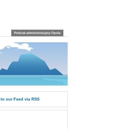
Podział administracyjny Opola
e
to our Feed
via RSS