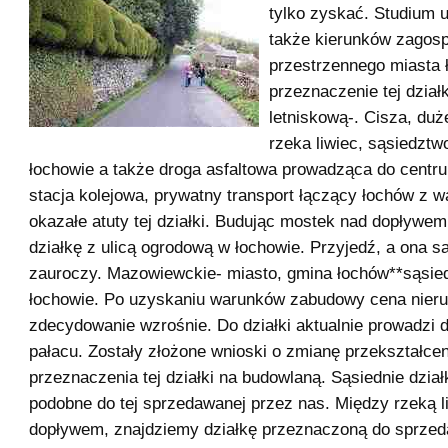
tylko zyskać. Studium
także kierunków zagos
przestrzennego miasta 
przeznaczenie tej działk
letniskową-. Cisza, duż
rzeka liwiec, sąsiedztw
łochowie a także droga asfaltowa prowadząca do centr
stacja kolejowa, prywatny transport łączący łochów z w
okazałe atuty tej działki. Budując mostek nad dopływe
działkę z ulicą ogrodową w łochowie. Przyjedź, a ona s
zauroczy. Mazowiewckie- miasto, gmina łochów**sąsie
łochowie. Po uzyskaniu warunków zabudowy cena nier
zdecydowanie wzrośnie. Do działki aktualnie prowadzi 
pałacu. Zostały złożone wnioski o zmianę przekształcen
przeznaczenia tej działki na budowlaną. Sąsiednie działk
podobne do tej sprzedawanej przez nas. Między rzeką liw
dopływem, znajdziemy działkę przeznaczoną do sprzed