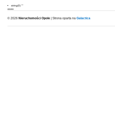
string(0) ""
aaaa
© 2026
Nieruchomości Opole
| Strona oparta na
Galactica