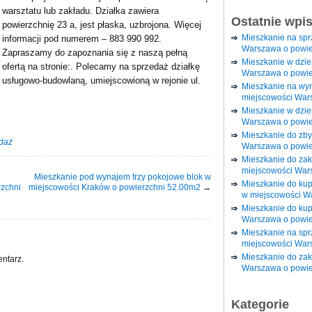
warsztatu lub zakładu. Działka zawiera
Ostatnie wpi
powierzchnię 23 a, jest płaska, uzbrojona. Więcej
Mieszkanie na sp
informacji pod numerem – 883 990 992.
Warszawa o powie
Zapraszamy do zapoznania się z naszą pełną
Mieszkanie w dzi
ofertą na stronie:. Polecamy na sprzedaż działkę
Warszawa o powie
usługowo-budowlaną, umiejscowioną w rejonie ul.
Mieszkanie na wy
miejscowości War
Mieszkanie w dzie
Warszawa o powie
Mieszkanie do zby
daż
Warszawa o powie
Mieszkanie do za
miejscowości War
Mieszkanie pod wynajem trzy pokojowe blok w
Mieszkanie do ku
rzchni
miejscowości Kraków o powierzchni 52.00m2
→
w miejscowości W
Mieszkanie do kup
Warszawa o powie
Mieszkanie na spr
miejscowości War
Mieszkanie do zak
ntarz.
Warszawa o powie
Kategorie