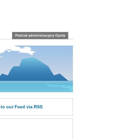
Podział administracyjny Opola
e
to our Feed
via RSS