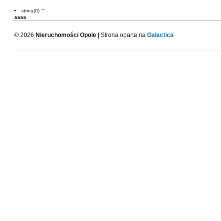
string(0) ""
aaaa
© 2026
Nieruchomości Opole
| Strona oparta na
Galactica