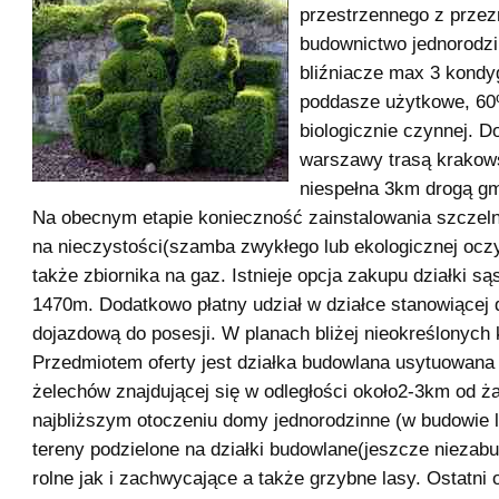
przestrzennego z prze
budownictwo jednorodzi
bliźniacze max 3 kondy
poddasze użytkowe, 60
biologicznie czynnej. D
warszawy trasą krakows
niespełna 3km drogą gm
Na obecnym etapie konieczność zainstalowania szczeln
na nieczystości(szamba zwykłego lub ekologicznej oczy
także zbiornika na gaz. Istnieje opcja zakupu działki są
1470m. Dodatkowo płatny udział w działce stanowiącej 
dojazdową do posesji. W planach bliżej nieokreślonych 
Przedmiotem oferty jest działka budowlana usytuowana
żelechów znajdującej się w odległości około2-3km od ża
najbliższym otoczeniu domy jednorodzinne (w budowie 
tereny podzielone na działki budowlane(jeszcze niezab
rolne jak i zachwycające a także grzybne lasy. Ostatni 