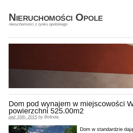
Nieruchomości Opole
nieruchomości z rynku opolskiego
Dom pod wynajem w miejscowości 
powierzchni 525.00m2
paź 16th, 2015
by
Belinda
.
Dom w standardzie daj