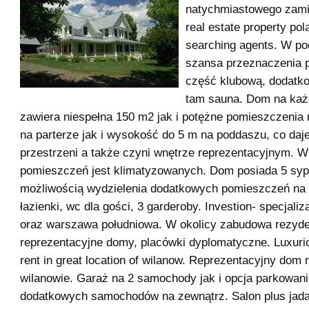
natychmiastowego zami
real estate property po
searching agents. W po
szansa przeznaczenia 
część klubową, dodatko
tam sauna. Dom na każ
zawiera niespełna 150 m2 jak i potężne pomieszczenia 
na parterze jak i wysokość do 5 m na poddaszu, co daj
przestrzeni a także czyni wnętrze reprezentacyjnym. 
pomieszczeń jest klimatyzowanych. Dom posiada 5 sypi
możliwością wydzielenia dodatkowych pomieszczeń na
łazienki, wc dla gości, 3 garderoby. Investion- specjali
oraz warszawa południowa. W okolicy zabudowa rezyde
reprezentacyjne domy, placówki dyplomatyczne. Luxuri
rent in great location of wilanow. Reprezentacyjny dom
wilanowie. Garaż na 2 samochody jak i opcja parkowan
dodatkowych samochodów na zewnątrz. Salon plus jada