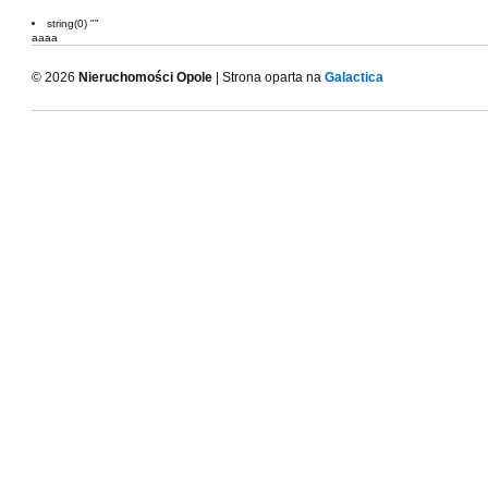
string(0) ""
aaaa
© 2026
Nieruchomości Opole
| Strona oparta na
Galactica