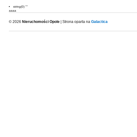
string(0) ""
aaaa
© 2026
Nieruchomości Opole
| Strona oparta na
Galactica