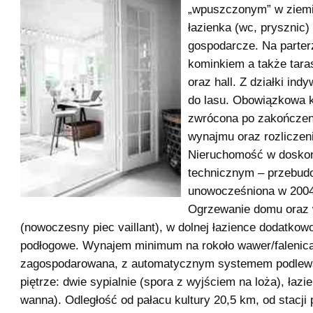
„wpuszczonym” w ziemi
łazienka (wc, prysznic)
gospodarcze. Na parter
kominkiem a także tara
oraz hall. Z działki ind
do lasu. Obowiązkowa k
zwrócona po zakończen
wynajmu oraz rozliczen
Nieruchomość w doskon
technicznym – przebud
unowocześniona w 2004
Ogrzewanie domu oraz
(nowoczesny piec vaillant), w dolnej łazience dodatkow
podłogowe. Wynajem minimum na rokoło wawer/falenica
zagospodarowana, z automatycznym systemem podlew
piętrze: dwie sypialnie (spora z wyjściem na loża), łazi
wanna). Odległość od pałacu kultury 20,5 km, od stacji 