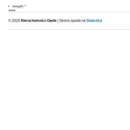
string(0) ""
aaaa
© 2026
Nieruchomości Opole
| Strona oparta na
Galactica