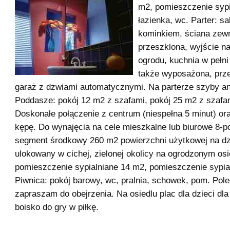
m2, pomieszczenie sypi
łazienka, wc. Parter: s
kominkiem, ściana zew
przeszklona, wyjście na
ogrodu, kuchnia w pełn
także wyposażona, prze
garaż z dzwiami automatycznymi. Na parterze szyby a
Poddasze: pokój 12 m2 z szafami, pokój 25 m2 z szafam
Doskonałe połączenie z centrum (niespełna 5 minut) or
kępę. Do wynajęcia na cele mieszkalne lub biurowe 8-
segment środkowy 260 m2 powierzchni użytkowej na dz
ulokowany w cichej, zielonej okolicy na ogrodzonym osie
pomieszczenie sypialniane 14 m2, pomieszczenie sypia
Piwnica: pokój barowy, wc, pralnia, schowek, pom. Pol
zapraszam do obejrzenia. Na osiedlu plac dla dzieci dla
boisko do gry w piłkę.