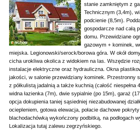
stanie zamkniętym z g
Technicznym (3,4m), wi
podcienie (8,5m). Podd
gospodarcze nad całą p
domu. Przewidziane og
gazowym + kominek, w
miejska. Legionowski/serock/borowa góra. W okół domy
cicha urokliwa okolica z widokiem na las. Wszędzie r
instalacje elektryczne oraz hydrauliczna. Okna plastik
jakości, w salonie przewidziany kominek. Przestronny 
z półkulistą jadalnią a także kuchnią (całość niespełna 
widna łazienka (7m), dwie sypialnie (po 15m), garaż (1
opcja dokupienia taniej sąsiedniej niezabudowanej dział
ociepleniem, gotowa elewacja, połacie dachowe pokryty
blachodachówką wykończony podbitką, na podłogach wy
Lokalizacja tutaj zalewu zegrzyńskiego.