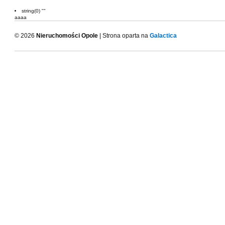
string(0) ""
aaaa
© 2026
Nieruchomości Opole
| Strona oparta na
Galactica