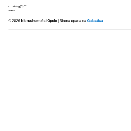
string(0) ""
aaaa
© 2026
Nieruchomości Opole
| Strona oparta na
Galactica