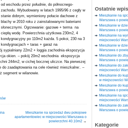
od wschodu przez południe, do północnego-
Ostatnie wpi
zachodu. Wybudowany w latach 1995/96 z cegły w
Mieszkanie na sp
stanie dobrym, wymieniony połacie dachowe z
Warszawa o powie
blachy w 2010 roku z zainstalowanymi bateriami
Mieszkanie w dzi
słonecznymi. Ogrzewanie: gazowe + terma na
Warszawa o powie
ciepłą wodę. Powierzchnia użytkowa 230m2, 4
Mieszkanie na wy
kondygnacyjny po 110m2 każda. 5 pokoi, 230 na 3
miejscowości War
kondygnacjach + taras + garaż na
Mieszkanie w dzie
Warszawa o powie
j sypialniany 22m2 + loggia zachodnia ekspozycja
Mieszkanie do zby
cja okien. – pokój 20m2 wschodnia ekspozycja
Warszawa o powie
chni 244m2, w cichej bocznej uliczce. Na pierwszej
Mieszkanie do za
e do zaadaptowania na cele również mieszkalne:. –
miejscowości War
 segment w wilanowie.
Mieszkanie do ku
w miejscowości W
Mieszkanie do kup
Warszawa o powie
Mieszkanie na spr
nów
miejscowości War
Mieszkanie do zak
Warszawa o powie
ina
Mieszkanie na sprzedaż dwu pokojowe
apartamentowiec w miejscowości Warszawa o
powierzchni 40.10m2
→
Kategorie