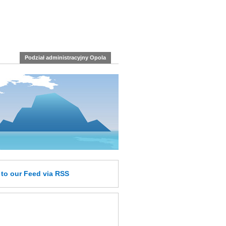
Podział administracyjny Opola
e
to our Feed
via RSS