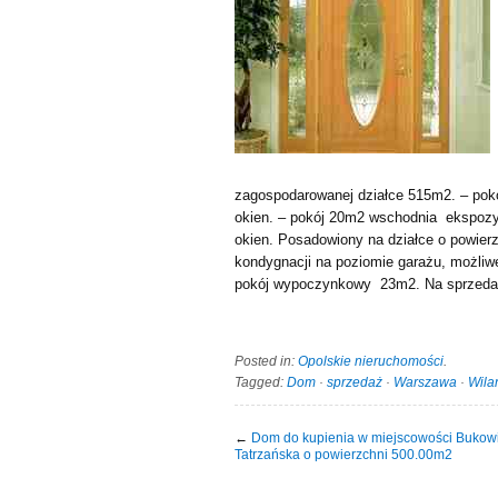
zagospodarowanej działce 515m2. – pokó
okien. – pokój 20m2 wschodnia ekspozy
okien. Posadowiony na działce o powierz
kondygnacji na poziomie garażu, możliw
pokój wypoczynkowy 23m2. Na sprzedaż
Posted in:
Opolskie nieruchomości
.
Tagged:
Dom
·
sprzedaż
·
Warszawa
·
Wila
←
Dom do kupienia w miejscowości Bukow
Tatrzańska o powierzchni 500.00m2