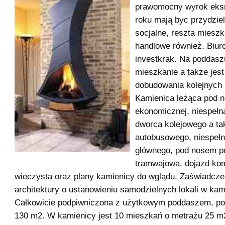
prawomocny wyrok eksm
roku mają byc przydziel
socjalne, reszta mieszk
handlowe również. Biur
investkrak. Na poddaszu
mieszkanie a także jes
dobudowania kolejnych
Kamienica leżąca pod 
ekonomicznej, niespełn
dworca kolejowego a ta
autobusowego, niespełn
głównego, pod nosem pę
tramwajowa, dojazd kom
wieczysta oraz plany kamienicy do wglądu. Zaświadcze
architektury o ustanowieniu samodzielnych lokali w kam
Całkowicie podpiwniczona z użytkowym poddaszem, po
130 m2. W kamienicy jest 10 mieszkań o metrażu 25 m