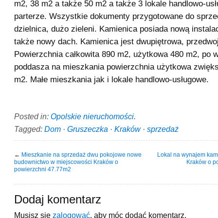
m2, 38 m2 a także 50 m2 a także 3 lokale handlowo-us
parterze. Wszystkie dokumenty przygotowane do sprze
dzielnica, dużo zieleni. Kamienica posiada nową instal
także nowy dach. Kamienica jest dwupiętrowa, przedwo
Powierzchnia całkowita 890 m2, użytkowa 480 m2, po 
poddasza na mieszkania powierzchnia użytkowa zwięks
m2. Małe mieszkania jak i lokale handlowo-usługowe.
Posted in:
Opolskie nieruchomości
.
Tagged:
Dom
·
Gruszeczka
·
Kraków
·
sprzedaż
←
Mieszkanie na sprzedaż dwu pokojowe nowe
Lokal na wynajem kam
budownictwo w miejscowości Kraków o
Kraków o p
powierzchni 47.77m2
Dodaj komentarz
Musisz się
zalogować
, aby móc dodać komentarz.