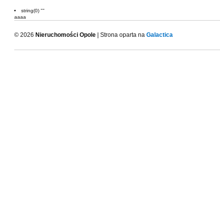
string(0) ""
aaaa
© 2026
Nieruchomości Opole
| Strona oparta na
Galactica