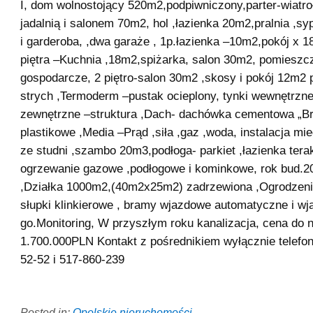
I, dom wolnostojący 520m2,podpiwniczony,parter-wiatro
jadalnią i salonem 70m2, hol ,łazienka 20m2,pralnia ,syp
i garderoba, ,dwa garaże , 1p.łazienka –10m2,pokój x 1
piętra –Kuchnia ,18m2,spiżarka, salon 30m2, pomieszc
gospodarcze, 2 piętro-salon 30m2 ,skosy i pokój 12m2 p
strych ,Termoderm –pustak ocieplony, tynki wewnętrzne
zewnętrzne –struktura ,Dach- dachówka cementowa „Br
plastikowe ,Media –Prąd ,siła ,gaz ,woda, instalacja mi
ze studni ,szambo 20m3,podłoga- parkiet ,łazienka terak
ogrzewanie gazowe ,podłogowe i kominkowe, rok bud.2
,Działka 1000m2,(40m2x25m2) zadrzewiona ,Ogrodzeni
słupki klinkierowe , bramy wjazdowe automatyczne i wj
go.Monitoring, W przyszłym roku kanalizacja, cena do n
1.700.000PLN Kontakt z pośrednikiem wyłącznie telefo
52-52 i 517-860-239
Posted in:
Opolskie nieruchomości
.