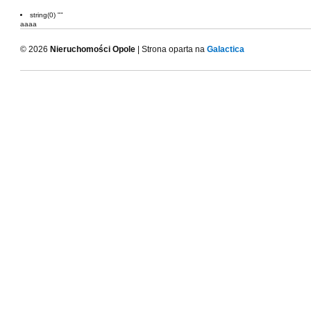
string(0) ""
aaaa
© 2026
Nieruchomości Opole
| Strona oparta na
Galactica