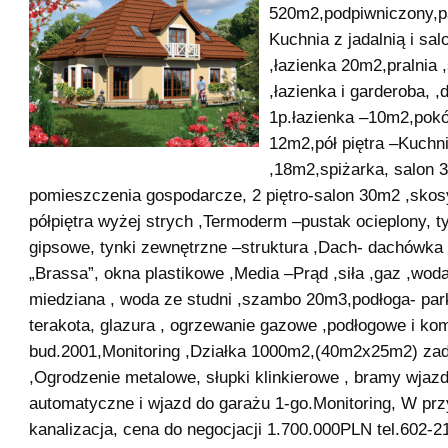
520m2,podpiwniczony,pa
Kuchnia z jadalnią i sa
,łazienka 20m2,pralnia ,
,łazienka i garderoba, ,
1p.łazienka –10m2,pokój
12m2,pół piętra –Kuchn
,18m2,spiżarka, salon 
pomieszczenia gospodarcze, 2 piętro-salon 30m2 ,skos
półpiętra wyżej strych ,Termoderm –pustak ocieplony, 
gipsowe, tynki zewnętrzne –struktura ,Dach- dachówk
„Brassa”, okna plastikowe ,Media –Prąd ,siła ,gaz ,woda
miedziana , woda ze studni ,szambo 20m3,podłoga- park
terakota, glazura , ogrzewanie gazowe ,podłogowe i ko
bud.2001,Monitoring ,Działka 1000m2,(40m2x25m2) za
,Ogrodzenie metalowe, słupki klinkierowe , bramy wjaz
automatyczne i wjazd do garażu 1-go.Monitoring, W pr
kanalizacja, cena do negocjacji 1.700.000PLN tel.602-2