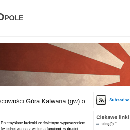
Opole
scowości Góra Kalwaria (gw) o
Subscrib
Ciekawe linki
Przemyślane łazienki ze świetnym wyposażeniem
string(0) ""
(w jednej wanna z wieloma funcjami, w drugiej