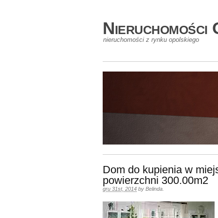
Nieruchomości 
nieruchomości z rynku opolskiego
Dom do kupienia w miej
powierzchni 300.00m2
gru 31st, 2014
by
Belinda
.