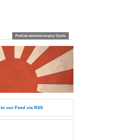
Podział administracyjny Opola
e
to our Feed
via RSS