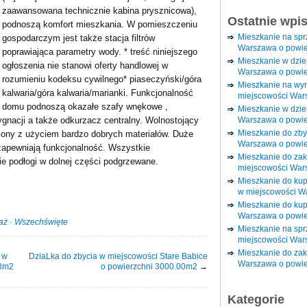
zaawansowana technicznie kabina prysznicowa),
Ostatnie wpi
podnoszą komfort mieszkania. W pomieszczeniu
Mieszkanie na sp
gospodarczym jest także stacja filtrów
Warszawa o powie
poprawiająca parametry wody. * treść niniejszego
Mieszkanie w dzi
ogłoszenia nie stanowi oferty handlowej w
Warszawa o powie
rozumieniu kodeksu cywilnego* piaseczyński/góra
Mieszkanie na wy
kalwaria/góra kalwaria/marianki. Funkcjonalność
miejscowości War
domu podnoszą okazałe szafy wnękowe ,
Mieszkanie w dzie
Warszawa o powie
ygnacji a także odkurzacz centralny. Wolnostojący
Mieszkanie do zby
zony z użyciem bardzo dobrych materiałów. Duże
Warszawa o powie
zapewniają funkcjonalność. Wszystkie
Mieszkanie do za
e podłogi w dolnej części podgrzewane.
miejscowości War
Mieszkanie do ku
w miejscowości W
Mieszkanie do kup
Warszawa o powie
aż
·
Wszechświęte
Mieszkanie na spr
miejscowości War
Mieszkanie do zak
 w
DziaLka do zbycia w miejscowości Stare Babice
Warszawa o powie
18m2
o powierzchni 3000.00m2
→
Kategorie