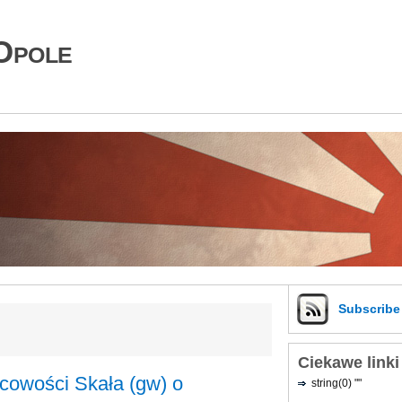
Opole
Subscrib
Ciekawe linki
cowości Skała (gw) o
string(0) ""