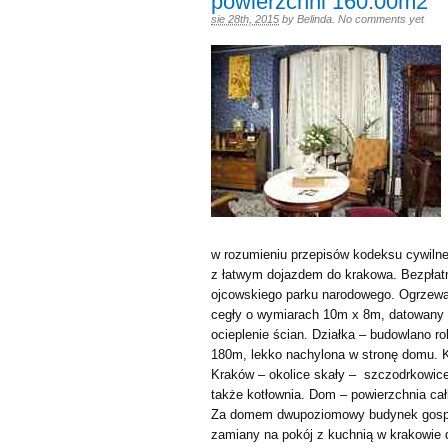
powierzchni 160.00m2
sie 28th, 2015
by
Belinda
.
No comments yet
w rozumieniu przepisów kodeksu cywilne
z łatwym dojazdem do krakowa. Bezpłat
ojcowskiego parku narodowego. Ogrzew
cegły o wymiarach 10m x 8m, datowany
ocieplenie ścian. Działka – budowlano r
180m, lekko nachylona w stronę domu. K
Kraków – okolice skały – szczodrkowice
także kotłownia. Dom – powierzchnia ca
Za domem dwupoziomowy budynek gospo
zamiany na pokój z kuchnią w krakowie 