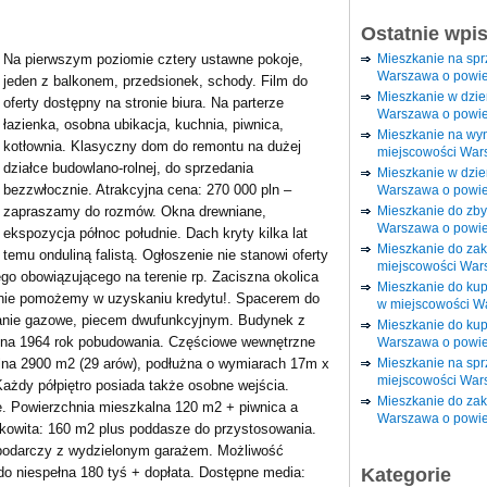
Ostatnie wpi
Mieszkanie na sp
Na pierwszym poziomie cztery ustawne pokoje,
Warszawa o powie
jeden z balkonem, przedsionek, schody. Film do
Mieszkanie w dzi
oferty dostępny na stronie biura. Na parterze
Warszawa o powie
łazienka, osobna ubikacja, kuchnia, piwnica,
Mieszkanie na wy
kotłownia. Klasyczny dom do remontu na dużej
miejscowości War
działce budowlano-rolnej, do sprzedania
Mieszkanie w dzie
bezzwłocznie. Atrakcyjna cena: 270 000 pln –
Warszawa o powie
Mieszkanie do zby
zapraszamy do rozmów. Okna drewniane,
Warszawa o powie
ekspozycja północ południe. Dach kryty kilka lat
Mieszkanie do za
temu onduliną falistą. Ogłoszenie nie stanowi oferty
miejscowości War
go obowiązującego na terenie rp. Zaciszna okolica
Mieszkanie do ku
nie pomożemy w uzyskaniu kredytu!. Spacerem do
w miejscowości W
anie gazowe, piecem dwufunkcyjnym. Budynek z
Mieszkanie do kup
 na 1964 rok pobudowania. Częściowe wewnętrzne
Warszawa o powie
Mieszkanie na spr
olna 2900 m2 (29 arów), podłużna o wymiarach 17m x
miejscowości War
ażdy półpiętro posiada także osobne wejścia.
Mieszkanie do zak
. Powierzchnia mieszkalna 120 m2 + piwnica a
Warszawa o powie
łkowita: 160 m2 plus poddasze do przystosowania.
darczy z wydzielonym garażem. Możliwość
Kategorie
do niespełna 180 tyś + dopłata. Dostępne media: