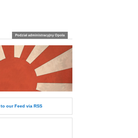
Podział administracyjny Opola
e
to our Feed
via RSS