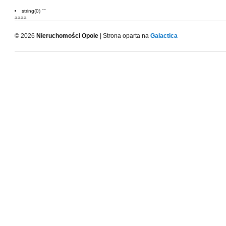
string(0) ""
aaaa
© 2026
Nieruchomości Opole
| Strona oparta na
Galactica