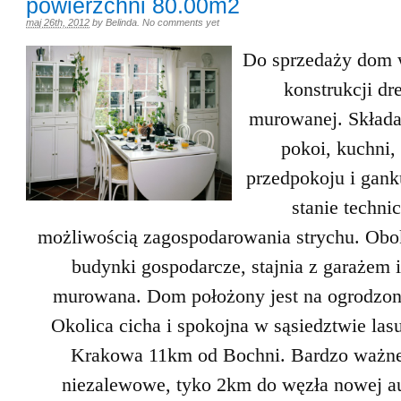
powierzchni 80.00m2
maj 26th, 2012
by
Belinda
.
No comments yet
Do sprzedaży dom 
konstrukcji dr
murowanej. Składa
pokoi, kuchni, 
przedpokoju i gan
stanie techni
możliwością zagospodarowania strychu. Ob
budynki gospodarcze, stajnia z garażem i
murowana. Dom położony jest na ogrodzone
Okolica cicha i spokojna w sąsiedztwie las
Krakowa 11km od Bochni. Bardzo ważne
niezalewowe, tyko 2km do węzła nowej au