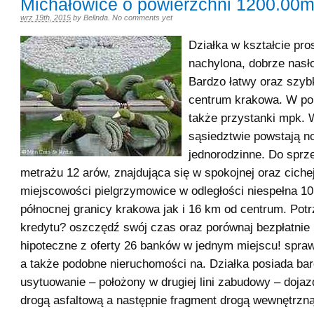
Michałowice o powierzchni 1200.00
wrz 19th, 2015
by
Belinda
.
No comments yet
Działka w kształcie pro
nachylona, dobrze nasł
Bardzo łatwy oraz szyb
centrum krakowa. W pob
także przystanki mpk. 
sąsiedztwie powstają 
jednorodzinne. Do sprze
metrażu 12 arów, znajdująca się w spokojnej oraz ciche
miejscowości pielgrzymowice w odległości niespełna 1
północnej granicy krakowa jak i 16 km od centrum. Pot
kredytu? oszczędź swój czas oraz porównaj bezpłatnie 
hipoteczne z oferty 26 banków w jednym miejscu! spraw
a także podobne nieruchomości na. Działka posiada ba
usytuowanie – położony w drugiej lini zabudowy – dojazd
drogą asfaltową a następnie fragment drogą wewnętrzn