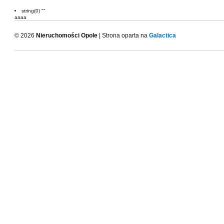
string(0) ""
aaaa
© 2026
Nieruchomości Opole
| Strona oparta na
Galactica