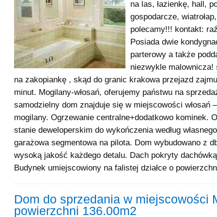
na las, łazienkę, hall, 
gospodarcze, wiatrołap
polecamy!!! kontakt: raź
Posiada dwie kondygnacj
parterowy a także podd
niezwykle malownicza! 
na zakopiankę , skąd do granic krakowa przejazd zajmu
minut. Mogilany-włosań, oferujemy państwu na sprzeda
samodzielny dom znajduje się w miejscowości włosań 
mogilany. Ogrzewanie centralne+dodatkowo kominek. O
stanie deweloperskim do wykończenia według własnego
garażowa segmentowa na pilota. Dom wybudowano z db
wysoką jakość każdego detalu. Dach pokryty dachówką
Budynek umiejscowiony na falistej działce o powierzchn
Dom do sprzedania w miejscowości 
powierzchni 136.00m2