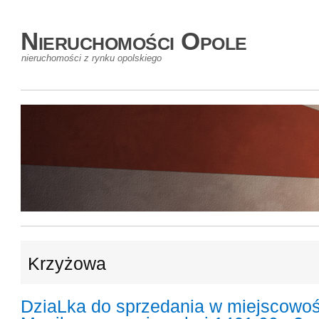
Nieruchomości Opole
nieruchomości z rynku opolskiego
Krzyżowa
DziaLka do sprzedania w miejscowoś