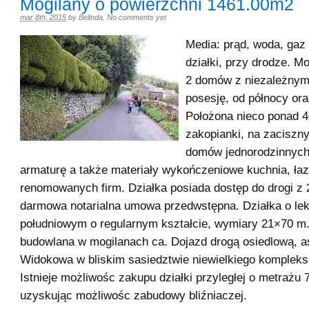
Mogilany o powierzchni 1461.00m2
mar 8th, 2015
by
Belinda
.
No comments yet
Media: prąd, woda, gaz
działki, przy drodze. 
2 domów z niezależnym
posesję, od północy ora
Położona nieco ponad 
zakopianki, na zaciszn
domów jednorodzinnych.
armaturę a także materiały wykończeniowe kuchnia, ła
renomowanych firm. Działka posiada dostęp do drogi z 2
darmowa notarialna umowa przedwstępna. Działka o le
południowym o regularnym kształcie, wymiary 21×70 m.
budowlana w mogilanach ca. Dojazd drogą osiedlową, a
Widokowa w bliskim sasiedztwie niewielkiego kompleks
Istnieje możliwośc zakupu działki przyległej o metrażu 
uzyskując możliwośc zabudowy bliźniaczej.