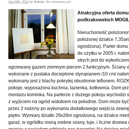
maj 19th, 2012
by
Belinda
.
No comments yet
Atrakcyjna oferta domu
podkrakowskich MOG
Nieruchomość polożonon
położonej działce 7,35ar
ogrodzona). Parter domu
do użytku w 2005 r. natomi
strych jest do wykończe
ogrzewany gazem ziemnym piecem 2 funkcyjnym. Ściany 
wykonane z pustaka docieplone styropianem /10 cm/ natom
wykonany jest z blachy pokrytej obustronie teflonem. ROZK
pokoje, wyposażona kuchnia, łazienka, kotłownia. Dom pr
montażu kominka. Na parterze z dużego pokoju wychodzi s
z wyjściem na ogród widokiem na południe. Dom może być
przez 2 rodziny po wykonaniu dodatkowego wejścia zewnę
piętro. Wymiary działki 29x26m ogrodzona, na działce mieś
garaż, w ogródku rosną srebne sosny, tuje, i liczne drzew