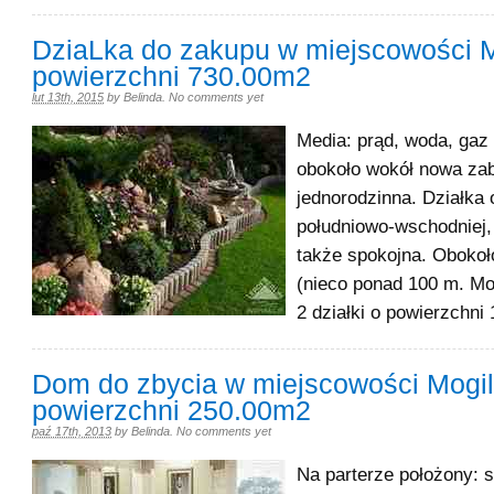
DziaLka do zakupu w miejscowości M
powierzchni 730.00m2
lut 13th, 2015
by
Belinda
.
No comments yet
Media: prąd, woda, gaz 
obokoło wokół nowa za
jednorodzinna. Działka
południowo-wschodniej,
także spokojna. Obokoło
(nieco ponad 100 m. M
2 działki o powierzchni 
Dom do zbycia w miejscowości Mogi
powierzchni 250.00m2
paź 17th, 2013
by
Belinda
.
No comments yet
Na parterze położony: 