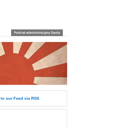
Podział administracyjny Opola
e
to our Feed
via RSS