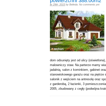
powierzchni 388.00m2
lis 29th, 2015
by
Belinda
.
No comments yet
dom odsunięty jest od ulicy (oświetlona)
malowniczy staw. Na parterze mamy wiat
jadalnią, salon z kominkiem, gabinet oraz
stanowiskowego garażu oraz na piętrze sa
salonik z wejściem na antresolę oraz s
z garderobą, 2 łazienki, 3 pomieszczen
2005, zbudowany z cegły (podwójna krat