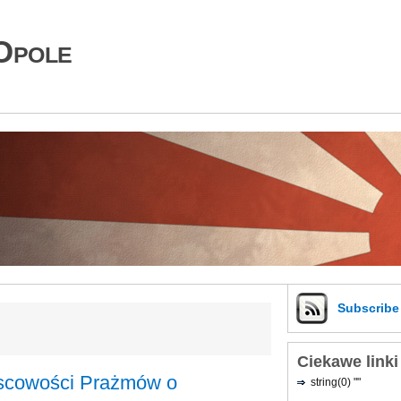
Opole
Subscrib
Ciekawe linki
jscowości Prażmów o
string(0) ""