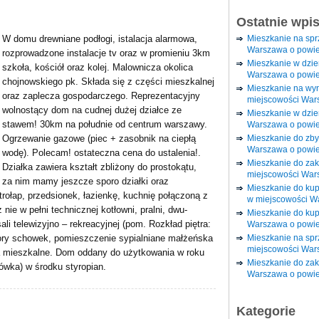
Ostatnie wpi
Mieszkanie na sp
W domu drewniane podłogi, istalacja alarmowa,
Warszawa o powie
rozprowadzone instalacje tv oraz w promieniu 3km
Mieszkanie w dzi
szkoła, kościół oraz kolej. Malownicza okolica
Warszawa o powie
chojnowskiego pk. Składa się z części mieszkalnej
Mieszkanie na wy
oraz zaplecza gospodarczego. Reprezentacyjny
miejscowości War
wolnostący dom na cudnej dużej działce ze
Mieszkanie w dzie
stawem! 30km na południe od centrum warszawy.
Warszawa o powie
Mieszkanie do zby
Ogrzewanie gazowe (piec + zasobnik na ciepłą
Warszawa o powie
wodę). Polecam! ostateczna cena do ustalenia!.
Mieszkanie do za
Działka zawiera kształt zbliżony do prostokątu,
miejscowości War
, za nim mamy jeszcze sporo działki oraz
Mieszkanie do ku
rołap, przedsionek, łazienkę, kuchnię połączoną z
w miejscowości W
 nie w pełni technicznej kotłowni, pralni, dwu-
Mieszkanie do kup
li telewizyjno – rekreacyjnej (pom. Rozkład piętra:
Warszawa o powie
Mieszkanie na spr
pory schowek, pomieszczenie sypialniane małżeńska
miejscowości War
ia mieszkalne. Dom oddany do użytkowania w roku
Mieszkanie do zak
ówka) w środku styropian.
Warszawa o powie
Kategorie