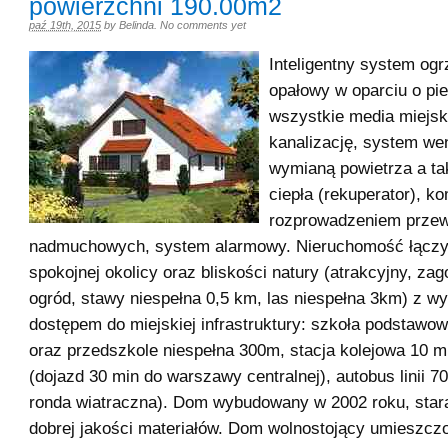
powierzchni 190.00m2
paź 19th, 2015
by
Belinda
.
No comments yet
Inteligentny system ogr
opałowy w oparciu o pi
wszystkie media miejsk
kanalizację, system wen
wymianą powietrza a t
ciepła (rekuperator), k
rozprowadzeniem prze
nadmuchowych, system alarmowy. Nieruchomość łączy 
spokojnej okolicy oraz bliskości natury (atrakcyjny, z
ogród, stawy niespełna 0,5 km, las niespełna 3km) z 
dostępem do miejskiej infrastruktury: szkoła podstawo
oraz przedszkole niespełna 300m, stacja kolejowa 10 
(dojazd 30 min do warszawy centralnej), autobus linii 7
ronda wiatraczna). Dom wybudowany w 2002 roku, stara
dobrej jakości materiałów. Dom wolnostojący umieszcz