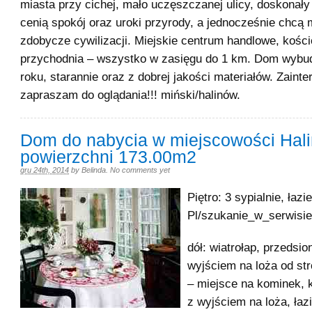
miasta przy cichej, mało uczęszczanej ulicy, doskonały 
cenią spokój oraz uroki przyrody, a jednocześnie chcą
zdobycze cywilizacji. Miejskie centrum handlowe, kośció
przychodnia – wszystko w zasięgu do 1 km. Dom wyb
roku, starannie oraz z dobrej jakości materiałów. Zain
zapraszam do oglądania!!! miński/halinów.
Dom do nabycia w miejscowości Hali
powierzchni 173.00m2
gru 24th, 2014
by
Belinda
.
No comments yet
Piętro: 3 sypialnie, łazi
Pl/szukanie_w_serwisie
dół: wiatrołap, przedsio
wyjściem na loża od st
– miejsce na kominek, k
z wyjściem na loża, łaz