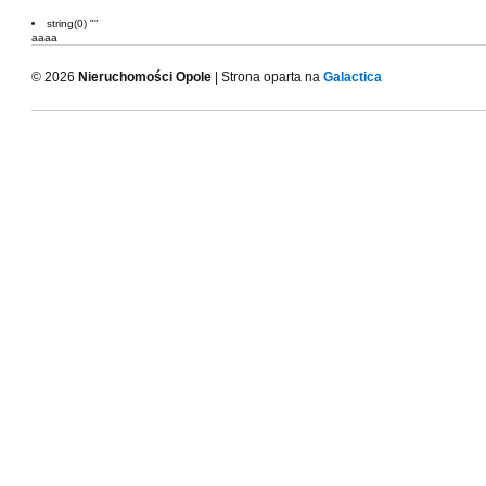
string(0) ""
aaaa
© 2026
Nieruchomości Opole
| Strona oparta na
Galactica