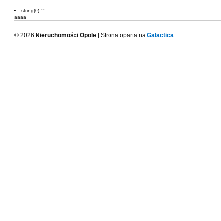
string(0) ""
aaaa
© 2026
Nieruchomości Opole
| Strona oparta na
Galactica