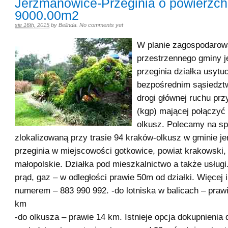
Jerzmanowice-Przeginia o powierzch
9000.00m2
sie 16th, 2015
by
Belinda
.
No comments yet
W planie zagospodarow
przestrzennego gminy 
przeginia działka usytu
bezpośrednim sąsiedzt
drogi głównej ruchu pr
(kgp) mającej połączyć
olkusz. Polecamy na sp
zlokalizowaną przy trasie 94 kraków-olkusz w gminie j
przeginia w miejscowości gotkowice, powiat krakowski
małopolskie. Działka pod mieszkalnictwo a także usługi
prąd, gaz – w odległości prawie 50m od działki. Więcej 
numerem – 883 990 992. -do lotniska w balicach – praw
k
-do olkusza – prawie 14 km. Istnieje opcja dokupnienia d