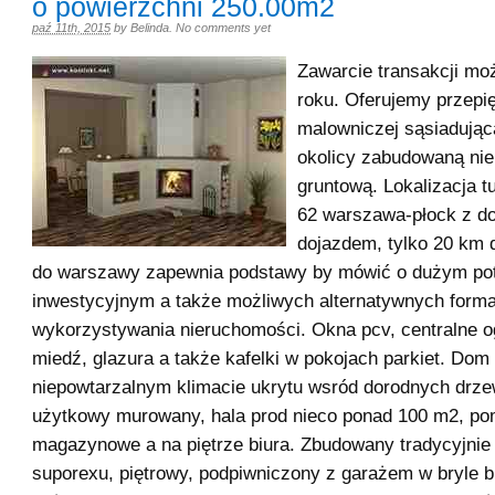
o powierzchni 250.00m2
paź 11th, 2015
by
Belinda
.
No comments yet
Zawarcie transakcji mo
roku. Oferujemy przepi
malowniczej sąsiadując
okolicy zabudowaną ni
gruntową. Lokalizacja tu
62 warszawa-płock z do
dojazdem, tylko 20 km 
do warszawy zapewnia podstawy by mówić o dużym pot
inwestycyjnym a także możliwych alternatywnych form
wykorzystywania nieruchomości. Okna pcv, centralne 
miedź, glazura a także kafelki w pokojach parkiet. Dom
niepowtarzalnym klimacie ukrytu wsród dorodnych drz
użytkowy murowany, hala prod nieco ponad 100 m2, po
magazynowe a na piętrze biura. Zbudowany tradycyjnie 
suporexu, piętrowy, podpiwniczony z garażem w bryle 