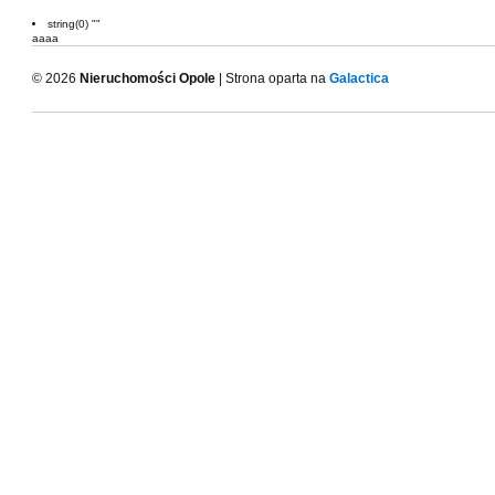
string(0) ""
aaaa
© 2026
Nieruchomości Opole
| Strona oparta na
Galactica